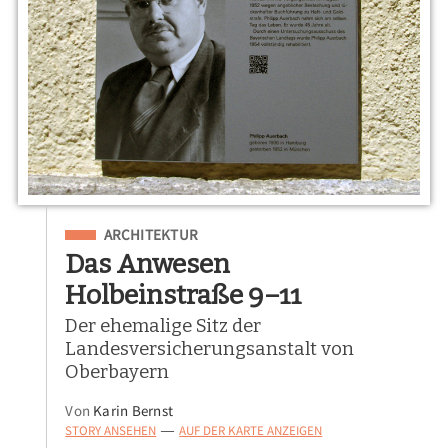
Eingeordnet unter
ARCHITEKTUR
Das Anwesen
Holbeinstraße 9–11
Der ehemalige Sitz der
Landesversicherungsanstalt von
Oberbayern
Von
Karin Bernst
STORY ANSEHEN
AUF DER KARTE ANZEIGEN
—