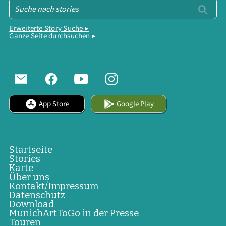
Erweiterte Story Suche ▸
Ganze Seite durchsuchen ▸
App Store
Google Play
Startseite
Stories
Karte
Über uns
Kontakt/Impressum
Datenschutz
Download
MunichArtToGo in der Presse
Touren