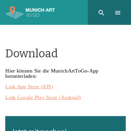
Download
Hier können Sie die MunichArtToGo-App
herunterladen:
Link App Store (iOS)
Link Google Play Store (Android)