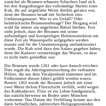
zunächst als Brunnen erbauten Schachtes fand sich
bei den Ausgrabungen das vollständige Skelett einer
Kuh, die auf ungeklärte Weise dorthin geraten war,
denn der Brunnen besaß mit Sicherheit eine
Umfassungsmauer. War es ein Unfall? Oder
heimtückische Brunnensabotage? Der Hergang wird
wohl für immer ein ungelöstes Rätsel bleiben. Fest
steht jedoch, dass der Brunnen mit seiner
aufwändigen und kostspieligen Holzkonstruktion um
diese Zeit als Wasserquelle aufgegeben werden
musste und für die Unratentsorgung umfunktioniert
wurde. Die Kuh wird dazu den Anlass gegeben haben,
denn der Kadaver verunreinigte das Wasser, so dass
es nicht mehr genießbar war.
Der Brunnen wurde 1261 oder kurz danach errichtet.
Dies ergab die Jahrringuntersuchung der verbauten
Hölzer, die aus dem Voralpenland stammten und im
Frühsommer diesen Jahres gefällt worden waren.
Bereits 1263 wurde der Brunnen jedoch mit einer
zwei Meter dicken Flinzschicht verfüllt, wohl wegen
des Kuhkadavers. Flinz ist ein Lehm-Sandgemisch,
das natürlicherweise im Boden unter München
vorkommt. Das Datum der Verfüllung konnte aus den
darin befindlichen, zahlreichen Holzgegenständen