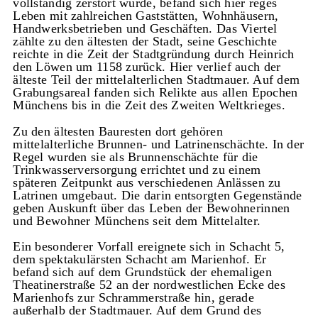
vollständig zerstört wurde, befand sich hier reges
Leben mit zahlreichen Gaststätten, Wohnhäusern,
Handwerksbetrieben und Geschäften. Das Viertel
zählte zu den ältesten der Stadt, seine Geschichte
reichte in die Zeit der Stadtgründung durch Heinrich
den Löwen um 1158 zurück. Hier verlief auch der
älteste Teil der mittelalterlichen Stadtmauer. Auf dem
Grabungsareal fanden sich Relikte aus allen Epochen
Münchens bis in die Zeit des Zweiten Weltkrieges.
Zu den ältesten Bauresten dort gehören
mittelalterliche Brunnen- und Latrinenschächte. In der
Regel wurden sie als Brunnenschächte für die
Trinkwasserversorgung errichtet und zu einem
späteren Zeitpunkt aus verschiedenen Anlässen zu
Latrinen umgebaut. Die darin entsorgten Gegenstände
geben Auskunft über das Leben der Bewohnerinnen
und Bewohner Münchens seit dem Mittelalter.
Ein besonderer Vorfall ereignete sich in Schacht 5,
dem spektakulärsten Schacht am Marienhof. Er
befand sich auf dem Grundstück der ehemaligen
Theatinerstraße 52 an der nordwestlichen Ecke des
Marienhofs zur Schrammerstraße hin, gerade
außerhalb der Stadtmauer. Auf dem Grund des