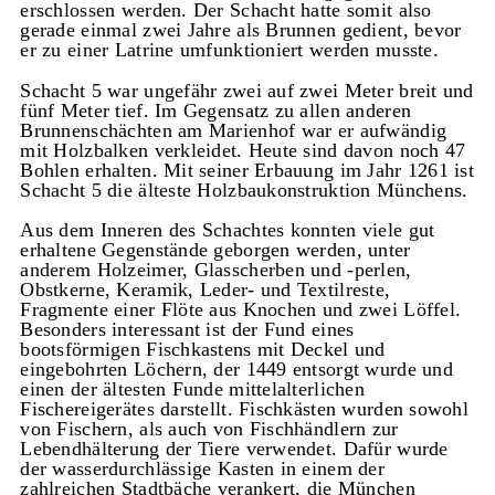
erschlossen werden. Der Schacht hatte somit also
gerade einmal zwei Jahre als Brunnen gedient, bevor
er zu einer Latrine umfunktioniert werden musste.
Schacht 5 war ungefähr zwei auf zwei Meter breit und
fünf Meter tief. Im Gegensatz zu allen anderen
Brunnenschächten am Marienhof war er aufwändig
mit Holzbalken verkleidet. Heute sind davon noch 47
Bohlen erhalten. Mit seiner Erbauung im Jahr 1261 ist
Schacht 5 die älteste Holzbaukonstruktion Münchens.
Aus dem Inneren des Schachtes konnten viele gut
erhaltene Gegenstände geborgen werden, unter
anderem Holzeimer, Glasscherben und -perlen,
Obstkerne, Keramik, Leder- und Textilreste,
Fragmente einer Flöte aus Knochen und zwei Löffel.
Besonders interessant ist der Fund eines
bootsförmigen Fischkastens mit Deckel und
eingebohrten Löchern, der 1449 entsorgt wurde und
einen der ältesten Funde mittelalterlichen
Fischereigerätes darstellt. Fischkästen wurden sowohl
von Fischern, als auch von Fischhändlern zur
Lebendhälterung der Tiere verwendet. Dafür wurde
der wasserdurchlässige Kasten in einem der
zahlreichen Stadtbäche verankert, die München