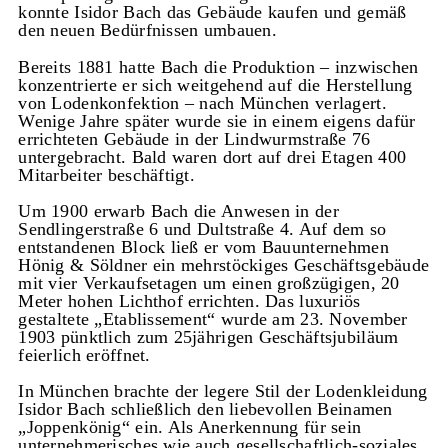
konnte Isidor Bach das Gebäude kaufen und gemäß
den neuen Bedürfnissen umbauen.
Bereits 1881 hatte Bach die Produktion – inzwischen
konzentrierte er sich weitgehend auf die Herstellung
von Lodenkonfektion – nach München verlagert.
Wenige Jahre später wurde sie in einem eigens dafür
errichteten Gebäude in der Lindwurmstraße 76
untergebracht. Bald waren dort auf drei Etagen 400
Mitarbeiter beschäftigt.
Um 1900 erwarb Bach die Anwesen in der
Sendlingerstraße 6 und Dultstraße 4. Auf dem so
entstandenen Block ließ er vom Bauunternehmen
Hönig & Söldner ein mehrstöckiges Geschäftsgebäude
mit vier Verkaufsetagen um einen großzügigen, 20
Meter hohen Lichthof errichten. Das luxuriös
gestaltete „Etablissement“ wurde am 23. November
1903 pünktlich zum 25jährigen Geschäftsjubiläum
feierlich eröffnet.
In München brachte der legere Stil der Lodenkleidung
Isidor Bach schließlich den liebevollen Beinamen
„Joppenkönig“ ein. Als Anerkennung für sein
unternehmerisches wie auch gesellschaftlich-soziales