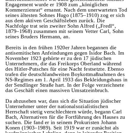
Engagement wurde er 1908 zum „königlichen
Kommerzienrat“ ernannt. Nach dem unerwarteten Tod
seines ältesten Sohnes Hugo (1875–1910) zog er sich
aus dem aktiven Geschäftsleben zurück. Die
Nachfolge trat sein zweiter Sohn Alfred („Fredl“,
1879–1968) zusammen mit seinem Vetter Carl, Sohn
seines Bruders Hermann, an.
Bereits in den frühen 1920er Jahren begannen die
antisemitischen Anfeindungen gegen Isidor Bach. Im
November 1923 gehörte er zu den 17 jüdischen
Unternehmern, die das Freikorps Oberland während
des Hitler-Putsches für eine Nacht festsetzte. Ebenso
trafen die deutschlandweiten Boykottmaßnahmen des
NS-Regimes am 1. April 1933 das Bekleidungshaus in
der Sendlinger Straße hart. In der Folge verzeichnete
das Geschäft einen massiven Umsatzeinbruch.
Da abzusehen war, dass sich die Situation jüdischer
Unternehmer unter der nationalsozialistischen
Herrschaft stetig verschlechtern würde, begann Carl
Bach, Alternativen für die Fortführung des Hauses zu
suchen. Die fand er in seinem Prokuristen Johann
Konen (1903–1989). Seit 1919 war er zunächst als