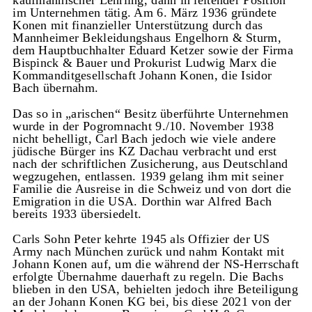
kaufmännischer Lehrling, dann in leitender Position
im Unternehmen tätig. Am 6. März 1936 gründete
Konen mit finanzieller Unterstützung durch das
Mannheimer Bekleidungshaus Engelhorn & Sturm,
dem Hauptbuchhalter Eduard Ketzer sowie der Firma
Bispinck & Bauer und Prokurist Ludwig Marx die
Kommanditgesellschaft Johann Konen, die Isidor
Bach übernahm.
Das so in „arischen“ Besitz überführte Unternehmen
wurde in der Pogromnacht 9./10. November 1938
nicht behelligt, Carl Bach jedoch wie viele andere
jüdische Bürger ins KZ Dachau verbracht und erst
nach der schriftlichen Zusicherung, aus Deutschland
wegzugehen, entlassen. 1939 gelang ihm mit seiner
Familie die Ausreise in die Schweiz und von dort die
Emigration in die USA. Dorthin war Alfred Bach
bereits 1933 übersiedelt.
Carls Sohn Peter kehrte 1945 als Offizier der US
Army nach München zurück und nahm Kontakt mit
Johann Konen auf, um die während der NS-Herrschaft
erfolgte Übernahme dauerhaft zu regeln. Die Bachs
blieben in den USA, behielten jedoch ihre Beteiligung
an der Johann Konen KG bei, bis diese 2021 von der