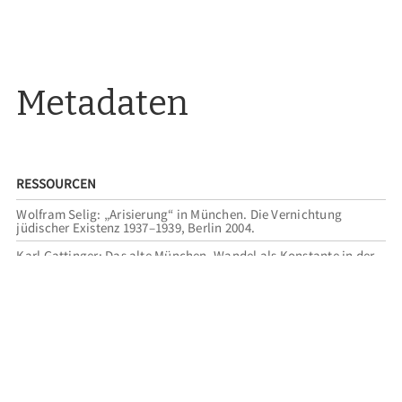
Metadaten
RESSOURCEN
Wolfram Selig: „Arisierung“ in München. Die Vernichtung
jüdischer Existenz 1937–1939, Berlin 2004.
Karl Gattinger: Das alte München. Wandel als Konstante in der
Münchner Altstadt, München 2010.
Eva Moser: Von Bach zu Konen. Eine Unternehmensgeschichte
von der Gründung bis zur Neuordnung des Unternehmens in den
1950er Jahren, München 2011.
Heidi Rehn: Das Haus der schönen Dinge, München 2017.
Ilse Macek: Bach, Isidor (publiziert am 27.02.2024), in:
nsdoku.lexikon, hrsg. vom NS-Dokumentationszentrum