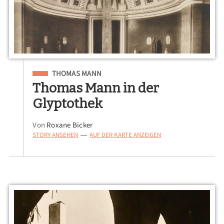
Eingeordnet unter
THOMAS MANN
Thomas Mann in der
Glyptothek
Von
Roxane Bicker
STORY ANSEHEN
AUF DER KARTE ANZEIGEN
—