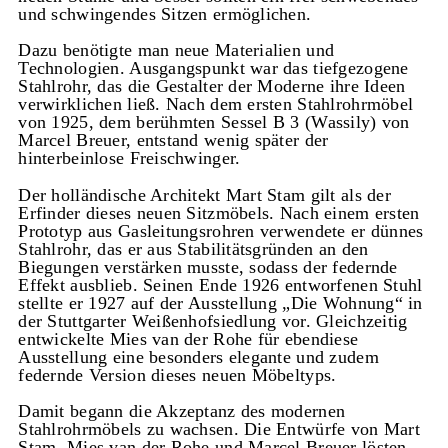
und schwingendes Sitzen ermöglichen.
Dazu benötigte man neue Materialien und
Technologien. Ausgangspunkt war das tiefgezogene
Stahlrohr, das die Gestalter der Moderne ihre Ideen
verwirklichen ließ. Nach dem ersten Stahlrohrmöbel
von 1925, dem berühmten Sessel B 3 (Wassily) von
Marcel Breuer, entstand wenig später der
hinterbeinlose Freischwinger.
Der holländische Architekt Mart Stam gilt als der
Erfinder dieses neuen Sitzmöbels. Nach einem ersten
Prototyp aus Gasleitungsrohren verwendete er dünnes
Stahlrohr, das er aus Stabilitätsgründen an den
Biegungen verstärken musste, sodass der federnde
Effekt ausblieb. Seinen Ende 1926 entworfenen Stuhl
stellte er 1927 auf der Ausstellung „Die Wohnung“ in
der Stuttgarter Weißenhofsiedlung vor. Gleichzeitig
entwickelte Mies van der Rohe für ebendiese
Ausstellung eine besonders elegante und zudem
federnde Version dieses neuen Möbeltyps.
Damit begann die Akzeptanz des modernen
Stahlrohrmöbels zu wachsen. Die Entwürfe von Mart
Stam, Mies van der Rohe und Marcel Breuer lösten