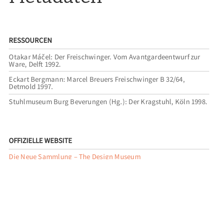
RESSOURCEN
Otakar Máčel: Der Freischwinger. Vom Avantgardeentwurf zur
Ware, Delft 1992.
Eckart Bergmann: Marcel Breuers Freischwinger B 32/64,
Detmold 1997.
Stuhlmuseum Burg Beverungen (Hg.): Der Kragstuhl, Köln 1998.
OFFIZIELLE WEBSITE
Die Neue Sammlung – The Design Museum
ZITIEREMPFEHLUNG
Dr. Josef Straßer, “Die Neue Sammlung – The Design Museum:
Das Museum der schönsten Designikonen,”
MunichArtToGo
,