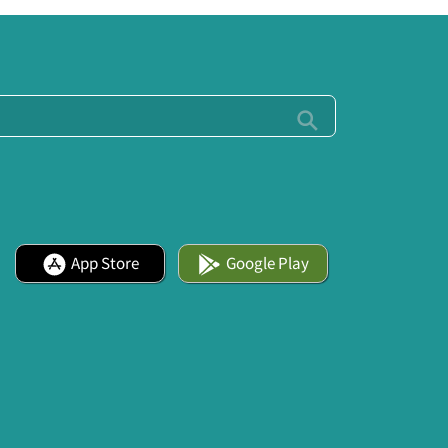
App Store
Google Play