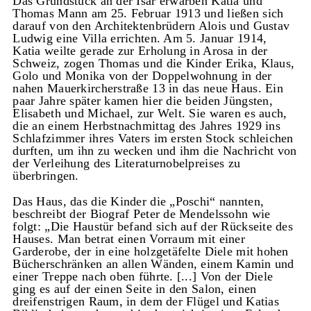
Das Grundstück an der Isar erwarben Katia und
Thomas Mann am 25. Februar 1913 und ließen sich
darauf von den Architektenbrüdern Alois und Gustav
Ludwig eine Villa errichten. Am 5. Januar 1914,
Katia weilte gerade zur Erholung in Arosa in der
Schweiz, zogen Thomas und die Kinder Erika, Klaus,
Golo und Monika von der Doppelwohnung in der
nahen Mauerkircherstraße 13 in das neue Haus. Ein
paar Jahre später kamen hier die beiden Jüngsten,
Elisabeth und Michael, zur Welt. Sie waren es auch,
die an einem Herbstnachmittag des Jahres 1929 ins
Schlafzimmer ihres Vaters im ersten Stock schleichen
durften, um ihn zu wecken und ihm die Nachricht von
der Verleihung des Literaturnobelpreises zu
überbringen.
Das Haus, das die Kinder die „Poschi“ nannten,
beschreibt der Biograf Peter de Mendelssohn wie
folgt: „Die Haustür befand sich auf der Rückseite des
Hauses. Man betrat einen Vorraum mit einer
Garderobe, der in eine holzgetäfelte Diele mit hohen
Bücherschränken an allen Wänden, einem Kamin und
einer Treppe nach oben führte. [...] Von der Diele
ging es auf der einen Seite in den Salon, einen
dreifenstrigen Raum, in dem der Flügel und Katias