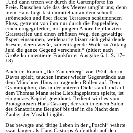
„Und dann treten wir durch die Gartenpforte ins
Freie. Rauschen wie das des Meeres umgibt uns; denn
mein Haus liegt fast unmittelbar an dem schnell
strömenden und über flache Terrassen schäumenden
Fluss, getrennt von ihm nur durch die Pappelallee,
einen eingegitterten, mit jungem Ahorn bepflanzten
Grasstreifen und einen erhöhten Weg, den gewaltige
Espen einsäumen, weidenartig bizarr sich gebärdende
Riesen, deren weiße, samentragende Wolle zu Anfang
Juni die ganze Gegend verschneit.“ (zitiert nach
Große kommentierte Frankfurter Ausgabe 6.1, S. 17–
18).
Auch im Roman „Der Zauberberg“ von 1924, der in
Davos spielt, tauchen immer wieder Gegenstände aus
dem Münchner Haus in tragenden Rollen auf. Dem
Grammophon, das in der unteren Diele stand und auf
dem Thomas Mann seine Lieblingsplatten spielte, ist
ein ganzes Kapitel gewidmet. Bedient wird es vom
Protagonisten Hans Castorp, der sich in einem Salon
des Sanatoriums Berghof bis tief in die Nacht dem
Zauber der Musik hingibt.
Das bewegte und tätige Leben in der „Poschi“ währte
zwar länger als Hans Castorps Aufenthalt auf dem