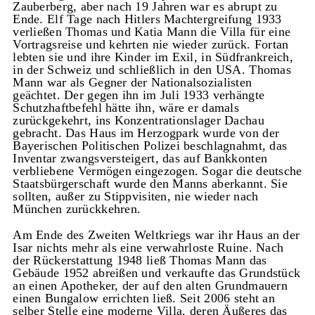
Zauberberg, aber nach 19 Jahren war es abrupt zu
Ende. Elf Tage nach Hitlers Machtergreifung 1933
verließen Thomas und Katia Mann die Villa für eine
Vortragsreise und kehrten nie wieder zurück. Fortan
lebten sie und ihre Kinder im Exil, in Südfrankreich,
in der Schweiz und schließlich in den USA. Thomas
Mann war als Gegner der Nationalsozialisten
geächtet. Der gegen ihn im Juli 1933 verhängte
Schutzhaftbefehl hätte ihn, wäre er damals
zurückgekehrt, ins Konzentrationslager Dachau
gebracht. Das Haus im Herzogpark wurde von der
Bayerischen Politischen Polizei beschlagnahmt, das
Inventar zwangsversteigert, das auf Bankkonten
verbliebene Vermögen eingezogen. Sogar die deutsche
Staatsbürgerschaft wurde den Manns aberkannt. Sie
sollten, außer zu Stippvisiten, nie wieder nach
München zurückkehren.
Am Ende des Zweiten Weltkriegs war ihr Haus an der
Isar nichts mehr als eine verwahrloste Ruine. Nach
der Rückerstattung 1948 ließ Thomas Mann das
Gebäude 1952 abreißen und verkaufte das Grundstück
an einen Apotheker, der auf den alten Grundmauern
einen Bungalow errichten ließ. Seit 2006 steht an
selber Stelle eine moderne Villa, deren Äußeres das