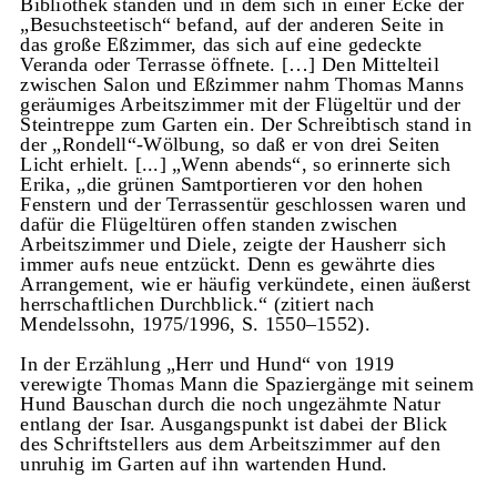
Bibliothek standen und in dem sich in einer Ecke der
„Besuchsteetisch“ befand, auf der anderen Seite in
das große Eßzimmer, das sich auf eine gedeckte
Veranda oder Terrasse öffnete. […] Den Mittelteil
zwischen Salon und Eßzimmer nahm Thomas Manns
geräumiges Arbeitszimmer mit der Flügeltür und der
Steintreppe zum Garten ein. Der Schreibtisch stand in
der „Rondell“-Wölbung, so daß er von drei Seiten
Licht erhielt. [...] „Wenn abends“, so erinnerte sich
Erika, „die grünen Samtportieren vor den hohen
Fenstern und der Terrassentür geschlossen waren und
dafür die Flügeltüren offen standen zwischen
Arbeitszimmer und Diele, zeigte der Hausherr sich
immer aufs neue entzückt. Denn es gewährte dies
Arrangement, wie er häufig verkündete, einen äußerst
herrschaftlichen Durchblick.“ (zitiert nach
Mendelssohn, 1975/1996, S. 1550–1552).
In der Erzählung „Herr und Hund“ von 1919
verewigte Thomas Mann die Spaziergänge mit seinem
Hund Bauschan durch die noch ungezähmte Natur
entlang der Isar. Ausgangspunkt ist dabei der Blick
des Schriftstellers aus dem Arbeitszimmer auf den
unruhig im Garten auf ihn wartenden Hund.