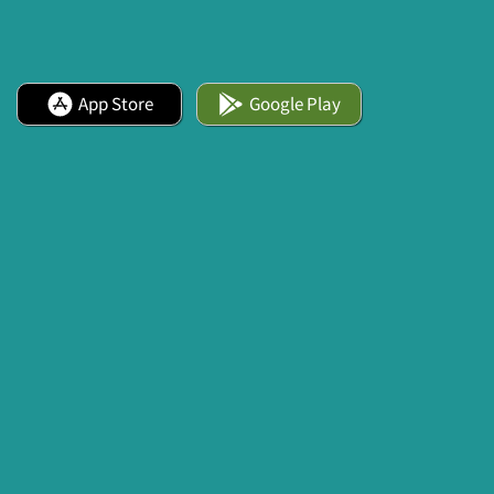
App Store
Google Play