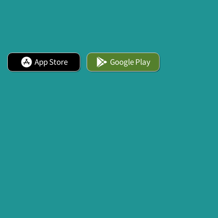
App Store
Google Play