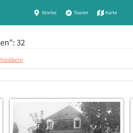
Stories
Touren
Karte
sen":
32
chstöbern