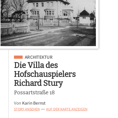
Eingeordnet unter
ARCHITEKTUR
Die Villa des
Hofschauspielers
Richard Stury
Possartstraße 18
Von
Karin Bernst
STORY ANSEHEN
AUF DER KARTE ANZEIGEN
—