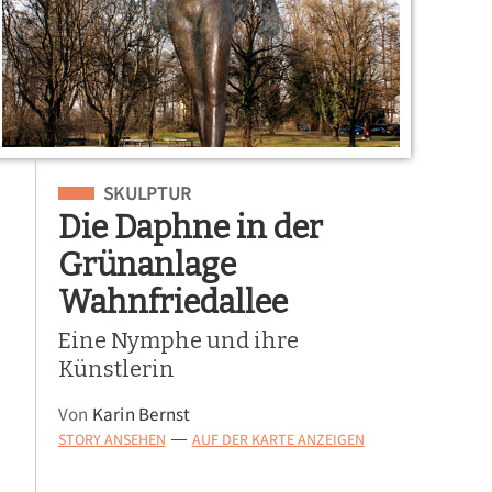
Eingeordnet unter
SKULPTUR
Die Daphne in der
Grünanlage
Wahnfriedallee
Eine Nymphe und ihre
Künstlerin
Von
Karin Bernst
STORY ANSEHEN
AUF DER KARTE ANZEIGEN
—