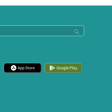
App Store
Google Play