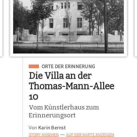
Eingeordnet unter
ORTE DER ERINNERUNG
Die Villa an der
Thomas-Mann-Allee
10
Vom Künstlerhaus zum
Erinnerungsort
Von
Karin Bernst
STORY ANSEHEN
AUF DER KARTE ANZEIGEN
—