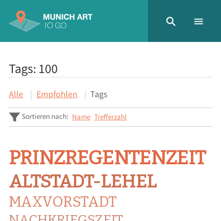
Tags: 100
Alle
Empfohlen
Tags
Sortieren nach:
Name
Trefferzahl
PRINZREGENTENZEIT
ALTSTADT-LEHEL
MAXVORSTADT
NACHKRIEGSZEIT