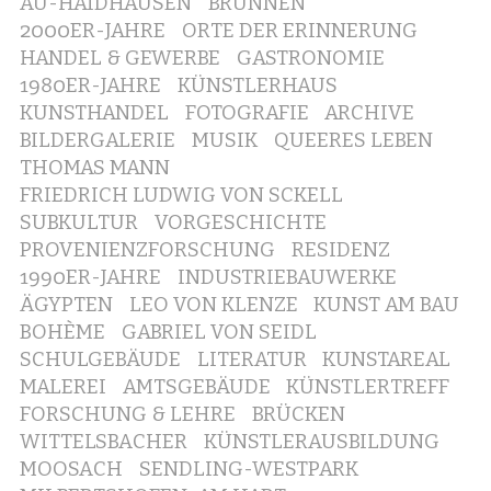
AU-HAIDHAUSEN
BRUNNEN
2000ER-JAHRE
ORTE DER ERINNERUNG
HANDEL & GEWERBE
GASTRONOMIE
1980ER-JAHRE
KÜNSTLERHAUS
KUNSTHANDEL
FOTOGRAFIE
ARCHIVE
BILDERGALERIE
MUSIK
QUEERES LEBEN
THOMAS MANN
FRIEDRICH LUDWIG VON SCKELL
SUBKULTUR
VORGESCHICHTE
PROVENIENZFORSCHUNG
RESIDENZ
1990ER-JAHRE
INDUSTRIEBAUWERKE
ÄGYPTEN
LEO VON KLENZE
KUNST AM BAU
BOHÈME
GABRIEL VON SEIDL
SCHULGEBÄUDE
LITERATUR
KUNSTAREAL
MALEREI
AMTSGEBÄUDE
KÜNSTLERTREFF
FORSCHUNG & LEHRE
BRÜCKEN
WITTELSBACHER
KÜNSTLERAUSBILDUNG
MOOSACH
SENDLING-WESTPARK