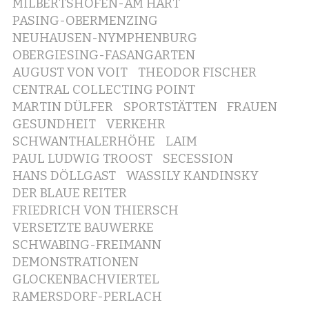
MILBERTSHOFEN-AM HART
PASING-OBERMENZING
NEUHAUSEN-NYMPHENBURG
OBERGIESING-FASANGARTEN
AUGUST VON VOIT
THEODOR FISCHER
CENTRAL COLLECTING POINT
MARTIN DÜLFER
SPORTSTÄTTEN
FRAUEN
GESUNDHEIT
VERKEHR
SCHWANTHALERHÖHE
LAIM
PAUL LUDWIG TROOST
SECESSION
HANS DÖLLGAST
WASSILY KANDINSKY
DER BLAUE REITER
FRIEDRICH VON THIERSCH
VERSETZTE BAUWERKE
SCHWABING-FREIMANN
DEMONSTRATIONEN
GLOCKENBACHVIERTEL
RAMERSDORF-PERLACH