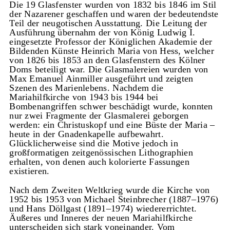
Die 19 Glasfenster wurden von 1832 bis 1846 im Stil
der Nazarener geschaffen und waren der bedeutendste
Teil der neugotischen Ausstattung. Die Leitung der
Ausführung übernahm der von König Ludwig I.
eingesetzte Professor der Königlichen Akademie der
Bildenden Künste Heinrich Maria von Hess, welcher
von 1826 bis 1853 an den Glasfenstern des Kölner
Doms beteiligt war. Die Glasmalereien wurden von
Max Emanuel Ainmiller ausgeführt und zeigten
Szenen des Marienlebens. Nachdem die
Mariahilfkirche von 1943 bis 1944 bei
Bombenangriffen schwer beschädigt wurde, konnten
nur zwei Fragmente der Glasmalerei geborgen
werden: ein Christuskopf und eine Büste der Maria –
heute in der Gnadenkapelle aufbewahrt.
Glücklicherweise sind die Motive jedoch in
großformatigen zeitgenössischen Lithographien
erhalten, von denen auch kolorierte Fassungen
existieren.
Nach dem Zweiten Weltkrieg wurde die Kirche von
1952 bis 1953 von Michael Steinbrecher (1887–1976)
und Hans Döllgast (1891–1974) wiedererrichtet.
Äußeres und Inneres der neuen Mariahilfkirche
unterscheiden sich stark voneinander. Vom