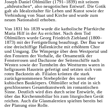
Joseph Daniel Ohlmüller (1791–1839) mit seinem
„altdeutschen“, also neugotischen Entwurf. Die Gotik
galt als Idealzeitalter für Leben und Kunst sowie der
Verbindung von Staat und Kirche und wurde zum
neuen Nationalstil erhoben.
Von 1831 bis 1839 wurde die katholische Pfarrkirche
Maria Hilf in der Au errichtet. Nach dem Tod
Ohlmüllers wurde Georg Friedrich Ziebland (1800–
1873) mit der Fertigstellung beauftragt. Der Bau war
eine dreischiffige Hallenkirche mit erhöhtem Chor
und Umgang. Die Wimperge über dem Westportal und
den Fenstern der Vorhalle, die Ornamentik der
Fensterrosen und Dachzone der Seitenschiffe nach
Westen sowie der Turmhelm des Westturms waren in
hellgrauem Haustein gefertigt und setzten sich vom
roten Backstein ab. Filialen krönten die stark
zurückgenommenen Strebepfeiler des sonst eher
kubischen Baukörpers. Ohlmüller schuf ein in sich
geschlossenes Gesamtkunstwerk im romantischen
Sinne. Deutlich wird dies durch seine Entwürfe, die
über das Kirchenmobiliar bis zum liturgischen Gerät
reichen. Auch die Glasmalereien spielten bereits bei
der Planung eine Rolle.