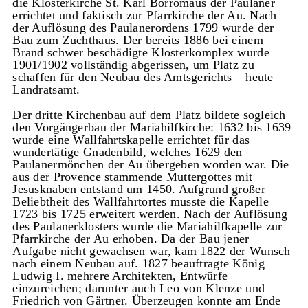
die Klosterkirche St. Karl Borromäus der Paulaner
errichtet und faktisch zur Pfarrkirche der Au. Nach
der Auflösung des Paulanerordens 1799 wurde der
Bau zum Zuchthaus. Der bereits 1886 bei einem
Brand schwer beschädigte Klosterkomplex wurde
1901/1902 vollständig abgerissen, um Platz zu
schaffen für den Neubau des Amtsgerichts – heute
Landratsamt.
Der dritte Kirchenbau auf dem Platz bildete sogleich
den Vorgängerbau der Mariahilfkirche: 1632 bis 1639
wurde eine Wallfahrtskapelle errichtet für das
wundertätige Gnadenbild, welches 1629 den
Paulanermönchen der Au übergeben worden war. Die
aus der Provence stammende Muttergottes mit
Jesusknaben entstand um 1450. Aufgrund großer
Beliebtheit des Wallfahrtortes musste die Kapelle
1723 bis 1725 erweitert werden. Nach der Auflösung
des Paulanerklosters wurde die Mariahilfkapelle zur
Pfarrkirche der Au erhoben. Da der Bau jener
Aufgabe nicht gewachsen war, kam 1822 der Wunsch
nach einem Neubau auf. 1827 beauftragte König
Ludwig I. mehrere Architekten, Entwürfe
einzureichen; darunter auch Leo von Klenze und
Friedrich von Gärtner. Überzeugen konnte am Ende