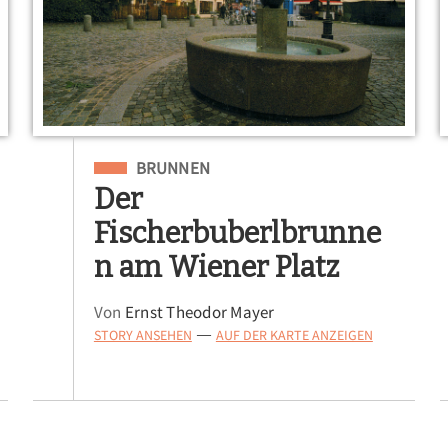
Eingeordnet unter
BRUNNEN
Der
Fischerbuberlbrunne
n am Wiener Platz
Von
Ernst Theodor Mayer
STORY ANSEHEN
AUF DER KARTE ANZEIGEN
—