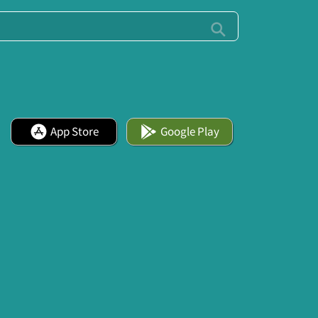
App Store
Google Play