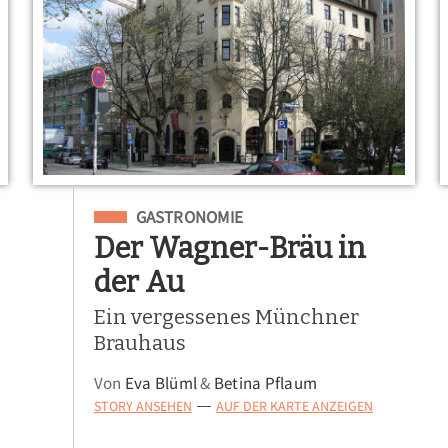
Eingeordnet unter
GASTRONOMIE
Der Wagner-Bräu in
der Au
Ein vergessenes Münchner
Brauhaus
Von
Eva Blüml
&
Betina Pflaum
STORY ANSEHEN
AUF DER KARTE ANZEIGEN
—