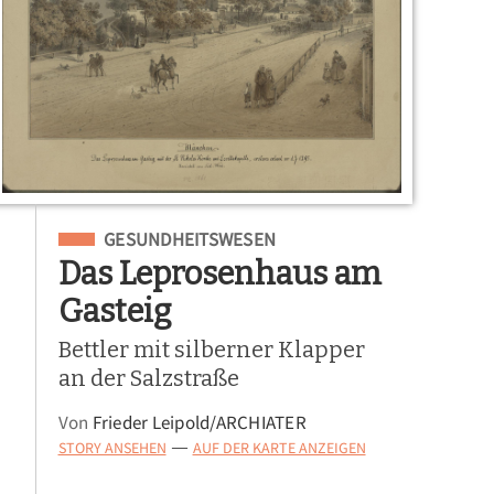
Eingeordnet unter
GESUNDHEITSWESEN
Das Leprosenhaus am
Gasteig
Bettler mit silberner Klapper
an der Salzstraße
Von
Frieder Leipold/ARCHIATER
STORY ANSEHEN
AUF DER KARTE ANZEIGEN
—