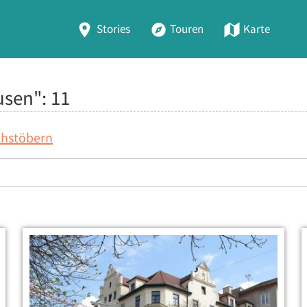
Stories
Touren
Karte
usen":
11
chstöbern