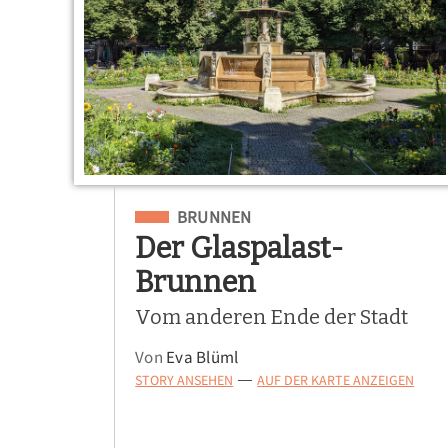
Eingeordnet unter
BRUNNEN
Der Glaspalast-
Brunnen
Vom anderen Ende der Stadt
Von
Eva Blüml
STORY ANSEHEN
AUF DER KARTE ANZEIGEN
—