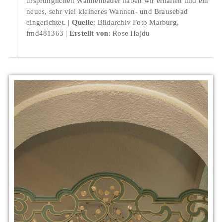
ursprünglichen Wannenbäder haben wir erhalten und ein
neues, sehr viel kleineres Wannen- und Brausebad
eingerichtet.
Quelle
: Bildarchiv Foto Marburg,
fmd481363
Erstellt von
: Rose Hajdu