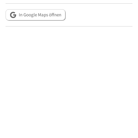
In Google Maps öffnen
Metadaten
RESSOURCEN
Herausgeberschrift: SWM: Imagebroschüre, Die M-Bäder der
Stadtwerke München. Sport, Spaß und Entspannung, München
2024, S. 22-23
D. Fabian: Das Karl-Müller‘sche Volksbad München.