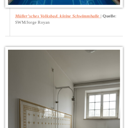
Müller’sches Volksbad, kleine Schwimmhalle
Quelle
:
SWM/Jorge Royan