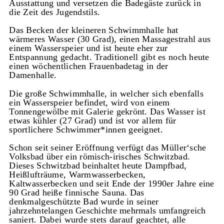
Ausstattung und versetzen die Badegäste zurück in
die Zeit des Jugendstils.
Das Becken der kleineren Schwimmhalle hat
wärmeres Wasser (30 Grad), einen Massagestrahl aus
einem Wasserspeier und ist heute eher zur
Entspannung gedacht. Traditionell gibt es noch heute
einen wöchentlichen Frauenbadetag in der
Damenhalle.
Die große Schwimmhalle, in welcher sich ebenfalls
ein Wasserspeier befindet, wird von einem
Tonnengewölbe mit Galerie gekrönt. Das Wasser ist
etwas kühler (27 Grad) und ist vor allem für
sportlichere Schwimmer*innen geeignet.
Schon seit seiner Eröffnung verfügt das Müller‘sche
Volksbad über ein römisch-irisches Schwitzbad.
Dieses Schwitzbad beinhaltet heute Dampfbad,
Heißlufträume, Warmwasserbecken,
Kaltwasserbecken und seit Ende der 1990er Jahre eine
90 Grad heiße finnische Sauna. Das
denkmalgeschützte Bad wurde in seiner
jahrzehntelangen Geschichte mehrmals umfangreich
saniert. Dabei wurde stets darauf geachtet, alle