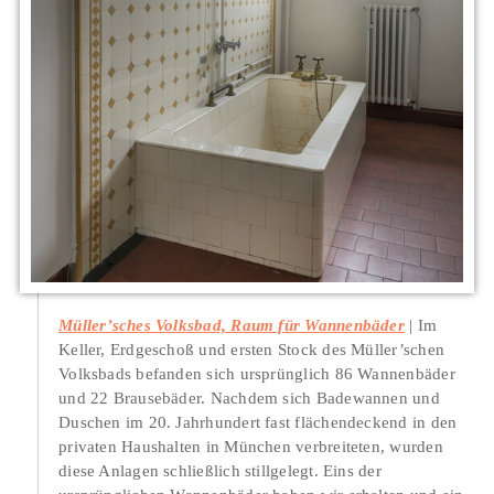
Müller’sches Volksbad, Raum für Wannenbäder
Im
Keller, Erdgeschoß und ersten Stock des Müller’schen
Volksbads befanden sich ursprünglich 86 Wannenbäder
und 22 Brausebäder. Nachdem sich Badewannen und
Duschen im 20. Jahrhundert fast flächendeckend in den
privaten Haushalten in München verbreiteten, wurden
diese Anlagen schließlich stillgelegt. Eins der