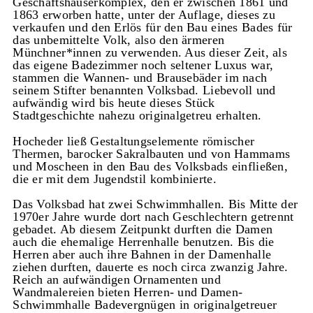
Geschäftshäuserkomplex, den er zwischen 1861 und
1863 erworben hatte, unter der Auflage, dieses zu
verkaufen und den Erlös für den Bau eines Bades für
das unbemittelte Volk, also den ärmeren
Münchner*innen zu verwenden. Aus dieser Zeit, als
das eigene Badezimmer noch seltener Luxus war,
stammen die Wannen- und Brausebäder im nach
seinem Stifter benannten Volksbad. Liebevoll und
aufwändig wird bis heute dieses Stück
Stadtgeschichte nahezu originalgetreu erhalten.
Hocheder ließ Gestaltungselemente römischer
Thermen, barocker Sakralbauten und von Hammams
und Moscheen in den Bau des Volksbads einfließen,
die er mit dem Jugendstil kombinierte.
Das Volksbad hat zwei Schwimmhallen. Bis Mitte der
1970er Jahre wurde dort nach Geschlechtern getrennt
gebadet. Ab diesem Zeitpunkt durften die Damen
auch die ehemalige Herrenhalle benutzen. Bis die
Herren aber auch ihre Bahnen in der Damenhalle
ziehen durften, dauerte es noch circa zwanzig Jahre.
Reich an aufwändigen Ornamenten und
Wandmalereien bieten Herren- und Damen-
Schwimmhalle Badevergnügen in originalgetreuer