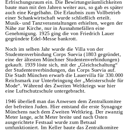
Erfrischungsraum ein. Die Bewirtungsräumlichkeiten
baute man mit den Jahren weiter aus, so gab es später
auch eine Kegelbahn. Die Erlaubnis zum Vollbetrieb
einer Schankwirtschaft wurde schließlich erteilt.
Musik- und Tanzveranstaltungen erhielten, wegen der
Nähe zur Kirche, nur in Ausnahmefällen eine
Genehmigung. 1925 ging die von Friedrich Lauer
gegründete Edel-Messe bankrott.
Noch im selben Jahr wurde die Villa von der
Studentenverbindung Corps Suevia (1803 gegründet,
eine der ältesten Münchner Studentenverbindungen)
gekauft. 1939 löste sich, mit der „Gleichschaltung“
der Studentenverbindungen, das Corps Suevia auf.
Die Stadt München erwarb die Lauervilla für 330.000
Reichsmark zur Unterbringung der „Meisterschule für
Mode“. Während des Zweiten Weltkriegs war hier
eine Luftschutzschule untergebracht.
1946 überließ man das Anwesen dem Zentralkomitee
der befreiten Juden. Hier entstand die erste Synagoge
Münchens nach dem Zweiten Weltkrieg. Der zwanzig
Meter lange, acht Meter breite und nach Osten
ausgerichtete Festsaal wurde zum Betsaal
umfunktioniert. Im Keller baute das Zentralkomitee