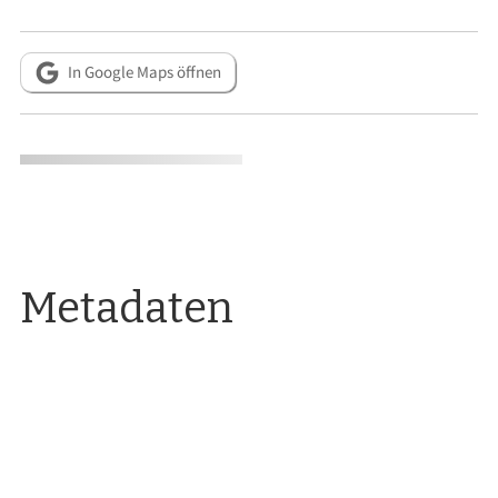
In Google Maps öffnen
Metadaten
RESSOURCEN
Otto Hartig: Die Kunsttätigkeit in München unter Wilhelm IV.
und Albrecht V. 1530–1579, Münchner Jahrbuch der bildenden
Kunst 23 (1933), Nr. 10, S. 147–225.