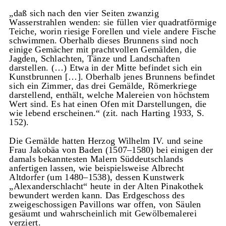
„daß sich nach den vier Seiten zwanzig
Wasserstrahlen wenden: sie füllen vier quadratförmige
Teiche, worin riesige Forellen und viele andere Fische
schwimmen. Oberhalb dieses Brunnens sind noch
einige Gemächer mit prachtvollen Gemälden, die
Jagden, Schlachten, Tänze und Landschaften
darstellen. (…) Etwa in der Mitte befindet sich ein
Kunstbrunnen […]. Oberhalb jenes Brunnens befindet
sich ein Zimmer, das drei Gemälde, Römerkriege
darstellend, enthält, welche Malereien von höchstem
Wert sind. Es hat einen Ofen mit Darstellungen, die
wie lebend erscheinen.“ (zit. nach Harting 1933, S.
152).
Die Gemälde hatten Herzog Wilhelm IV. und seine
Frau Jakobäa von Baden (1507–1580) bei einigen der
damals bekanntesten Malern Süddeutschlands
anfertigen lassen, wie beispielsweise Albrecht
Altdorfer (um 1480–1538), dessen Kunstwerk
„Alexanderschlacht“ heute in der Alten Pinakothek
bewundert werden kann. Das Erdgeschoss des
zweigeschossigen Pavillons war offen, von Säulen
gesäumt und wahrscheinlich mit Gewölbemalerei
verziert.