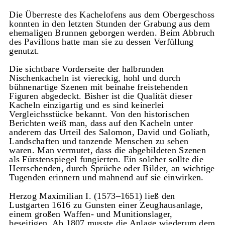
Die Überreste des Kachelofens aus dem Obergeschoss
konnten in den letzten Stunden der Grabung aus dem
ehemaligen Brunnen geborgen werden. Beim Abbruch
des Pavillons hatte man sie zu dessen Verfüllung
genutzt.
Die sichtbare Vorderseite der halbrunden
Nischenkacheln ist viereckig, hohl und durch
bühnenartige Szenen mit beinahe freistehenden
Figuren abgedeckt. Bisher ist die Qualität dieser
Kacheln einzigartig und es sind keinerlei
Vergleichsstücke bekannt. Von den historischen
Berichten weiß man, dass auf den Kacheln unter
anderem das Urteil des Salomon, David und Goliath,
Landschaften und tanzende Menschen zu sehen
waren. Man vermutet, dass die abgebildeten Szenen
als Fürstenspiegel fungierten. Ein solcher sollte die
Herrschenden, durch Sprüche oder Bilder, an wichtige
Tugenden erinnern und mahnend auf sie einwirken.
Herzog Maximilian I. (1573–1651) ließ den
Lustgarten 1616 zu Gunsten einer Zeughausanlage,
einem großen Waffen- und Munitionslager,
beseitigen. Ab 1807 musste die Anlage wiederum dem