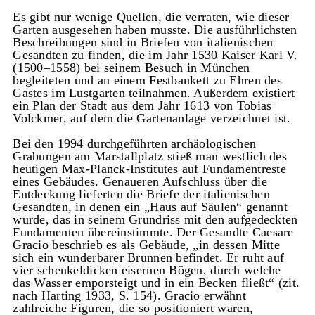
Es gibt nur wenige Quellen, die verraten, wie dieser
Garten ausgesehen haben musste. Die ausführlichsten
Beschreibungen sind in Briefen von italienischen
Gesandten zu finden, die im Jahr 1530 Kaiser Karl V.
(1500–1558) bei seinem Besuch in München
begleiteten und an einem Festbankett zu Ehren des
Gastes im Lustgarten teilnahmen. Außerdem existiert
ein Plan der Stadt aus dem Jahr 1613 von Tobias
Volckmer, auf dem die Gartenanlage verzeichnet ist.
Bei den 1994 durchgeführten archäologischen
Grabungen am Marstallplatz stieß man westlich des
heutigen Max-Planck-Institutes auf Fundamentreste
eines Gebäudes. Genaueren Aufschluss über die
Entdeckung lieferten die Briefe der italienischen
Gesandten, in denen ein „Haus auf Säulen“ genannt
wurde, das in seinem Grundriss mit den aufgedeckten
Fundamenten übereinstimmte. Der Gesandte Caesare
Gracio beschrieb es als Gebäude, „in dessen Mitte
sich ein wunderbarer Brunnen befindet. Er ruht auf
vier schenkeldicken eisernen Bögen, durch welche
das Wasser emporsteigt und in ein Becken fließt“ (zit.
nach Harting 1933, S. 154). Gracio erwähnt
zahlreiche Figuren, die so positioniert waren,