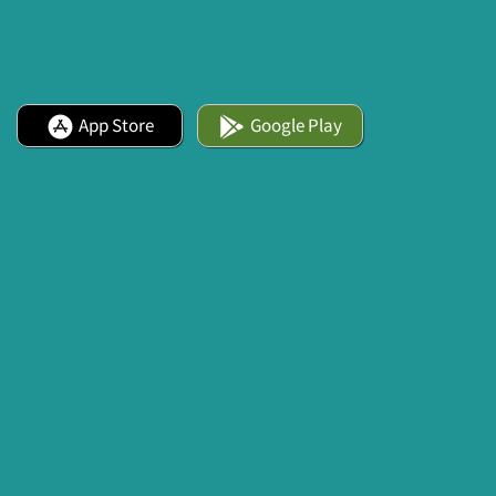
App Store
Google Play