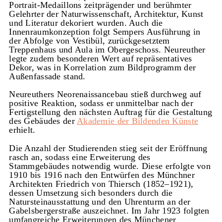
Portrait-Medaillons zeitprägender und berühmter
Gelehrter der Naturwissenschaft, Architektur, Kunst
und Literatur dekoriert wurden. Auch die
Innenraumkonzeption folgt Sempers Ausführung in
der Abfolge von Vestibül, zurückgesetztem
Treppenhaus und Aula im Obergeschoss. Neureuther
legte zudem besonderen Wert auf repräsentatives
Dekor, was in Korrelation zum Bildprogramm der
Außenfassade stand.
Neureuthers Neorenaissancebau stieß durchweg auf
positive Reaktion, sodass er unmittelbar nach der
Fertigstellung den nächsten Auftrag für die Gestaltung
des Gebäudes der
Akademie der Bildenden Künste
erhielt.
Die Anzahl der Studierenden stieg seit der Eröffnung
rasch an, sodass eine Erweiterung des
Stammgebäudes notwendig wurde. Diese erfolgte von
1910 bis 1916 nach den Entwürfen des Münchner
Architekten Friedrich von Thiersch (1852–1921),
dessen Umsetzung sich besonders durch die
Natursteinausstattung und den Uhrenturm an der
Gabelsbergerstraße auszeichnet. Im Jahr 1923 folgten
umfangreiche Erweiterungen des Münchener