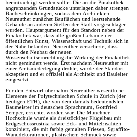
beeinträchtigt werden sollte. Die an die Pinakothek
angrenzenden Grundstücke unterlagen daher strengen
Baubeschränkungen, sodass dem Architekten
Neureuther zunächst Bauflächen und leerstehende
Gebäude an anderen Stellen der Stadt vorgeschlagen
wurden. Hauptargument für den Standort neben der
Pinakothek war, dass alle großen Gebäude der
öffentlichen Kunst, Wissenschaft und Technik sich in
der Nähe befänden. Neureuther versicherte, dass
durch den Neubau der neuen
Wissenschaftseinrichtung die Wirkung der Pinakothek
nicht gemindert werde. Erst nachdem Neureuther mit
einer Amtsniederlegung drohte, wurde der Standort
akzeptiert und er offiziell als Architekt und Bauleiter
eingesetzt.
Für den Entwurf übernahm Neureuther wesentliche
Elemente der Polytechnischen Schule in Zürich (der
heutigen ETH), die von dem damals bedeutendsten
Baumeister im deutschen Sprachraum, Gottfried
Semper, errichtet worden war. Die Münchner
Hochschule wurde als dreistöckiger Flügelbau mit
Erdgeschossrustika sowie Eck- und Mittelrisaliten
konzipiert, die mit farbig gemalten Friesen, Sgraffito-
Wanddekorationen, plastischem Schmuck sowie