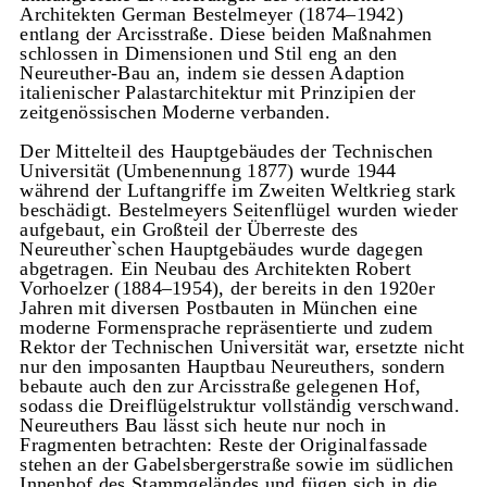
Architekten German Bestelmeyer (1874–1942)
entlang der Arcisstraße. Diese beiden Maßnahmen
schlossen in Dimensionen und Stil eng an den
Neureuther-Bau an, indem sie dessen Adaption
italienischer Palastarchitektur mit Prinzipien der
zeitgenössischen Moderne verbanden.
Der Mittelteil des Hauptgebäudes der Technischen
Universität (Umbenennung 1877) wurde 1944
während der Luftangriffe im Zweiten Weltkrieg stark
beschädigt. Bestelmeyers Seitenflügel wurden wieder
aufgebaut, ein Großteil der Überreste des
Neureuther`schen Hauptgebäudes wurde dagegen
abgetragen. Ein Neubau des Architekten Robert
Vorhoelzer (1884–1954), der bereits in den 1920er
Jahren mit diversen Postbauten in München eine
moderne Formensprache repräsentierte und zudem
Rektor der Technischen Universität war, ersetzte nicht
nur den imposanten Hauptbau Neureuthers, sondern
bebaute auch den zur Arcisstraße gelegenen Hof,
sodass die Dreiflügelstruktur vollständig verschwand.
Neureuthers Bau lässt sich heute nur noch in
Fragmenten betrachten: Reste der Originalfassade
stehen an der Gabelsbergerstraße sowie im südlichen
Innenhof des Stammgeländes und fügen sich in die