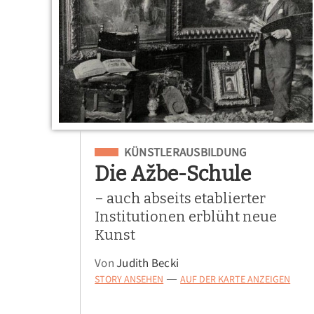
Eingeordnet unter
KÜNSTLERAUSBILDUNG
Die Ažbe-Schule
– auch abseits etablierter
Institutionen erblüht neue
Kunst
Von
Judith Becki
STORY ANSEHEN
AUF DER KARTE ANZEIGEN
—