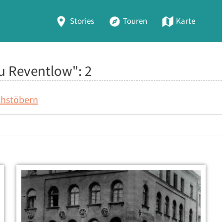
Stories
Touren
Karte
zu Reventlow":
2
chstöbern