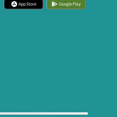
App Store
Google Play