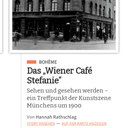
Eingeordnet unter
BOHÈME
Das „Wiener Café
Stefanie“
Sehen und gesehen werden –
ein Treffpunkt der Kunstszene
Münchens um 1900
Von
Hannah Rathschlag
STORY ANSEHEN
AUF DER KARTE ANZEIGEN
—