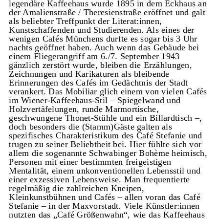
legendäre Kaffeehaus wurde 1895 in dem Eckhaus an
der Amalienstraße / Theresienstraße eröffnet und galt
als beliebter Treffpunkt der Literat:innen,
Kunstschaffenden und Studierenden. Als eines der
wenigen Cafés Münchens durfte es sogar bis 3 Uhr
nachts geöffnet haben. Auch wenn das Gebäude bei
einem Fliegerangriff am 6./7. September 1943
gänzlich zerstört wurde, bleiben die Erzählungen,
Zeichnungen und Karikaturen als bleibende
Erinnerungen des Cafés im Gedächtnis der Stadt
verankert. Das Mobiliar glich einem von vielen Cafés
im Wiener-Kaffeehaus-Stil – Spiegelwand und
Holzvertäfelungen, runde Marmortische,
geschwungene Thonet-Stühle und ein Billardtisch –,
doch besonders die (Stamm)Gäste galten als
spezifisches Charakteristikum des Café Stefanie und
trugen zu seiner Beliebtheit bei. Hier fühlte sich vor
allem die sogenannte Schwabinger Bohème heimisch,
Personen mit einer bestimmten freigeistigen
Mentalität, einem unkonventionellen Lebensstil und
einer exzessiven Lebensweise. Man frequentierte
regelmäßig die zahlreichen Kneipen,
Kleinkunstbühnen und Cafés – allen voran das Café
Stefanie – in der Maxvorstadt. Viele Künstler:innen
nutzten das „Café Größenwahn“, wie das Kaffeehaus