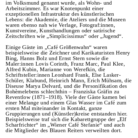
im Volksmund genannt wurde, als Wohn- und
Arbeitszimmer. Es war Knotenpunkt einer
exzeptionellen Infrastruktur des künstlerischen
Lebens: die Akademie, die Ateliers und die Museen
waren ebenso nah wie Verlage, Fotograf:innen,
Kunstvereine, Kunsthandlungen oder satirische
Zeitschriften wie „Simplicissimus“ oder „Jugend“.
Einige Gäste im „Café Größenwahn“ waren
beispielsweise die Zeichner und Karikaturisten Henry
Bing, Hanns Bolz und Ernst Stern sowie die
Maler:innen Lovis Corinth, Franz Marc, Paul Klee,
Alfred Kubin, Marianne von Werefkin, die
Schriftsteller:innen Leonhard Frank, Else Lasker-
Schüler, Klabund, Heinrich Mann, Erich Mühsam, die
Diseuse Marya Delvard, und die Personifikation des
Bohèmelebens schlechthin – Franziska Gräfin zu
Reventlow (1871–1918). Viele der Gäste kamen bei
einer Melange und einem Glas Wasser im Café zum
ersten Mal miteinander in Kontakt, ganze
Gruppierungen und (Künstler)kreise entstanden hier.
Beispielsweise traf sich die Kabarettgruppe der „Elf
Scharfrichter“ im „Wiener Café Stefanie“ und auch
die Mitglieder des Blauen Reiters verweilten dort.