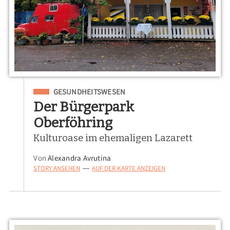
Eingeordnet unter
GESUNDHEITSWESEN
Der Bürgerpark
Oberföhring
Kulturoase im ehemaligen Lazarett
Von
Alexandra Avrutina
STORY ANSEHEN
AUF DER KARTE ANZEIGEN
—