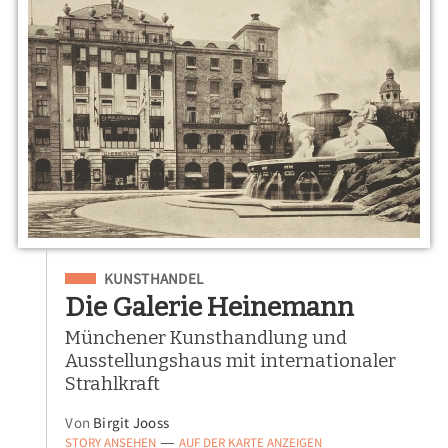
Eingeordnet unter
KUNSTHANDEL
Die Galerie Heinemann
Münchener Kunsthandlung und
Ausstellungshaus mit internationaler
Strahlkraft
Von
Birgit Jooss
STORY ANSEHEN
AUF DER KARTE ANZEIGEN
—