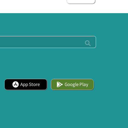
App Store
Google Play