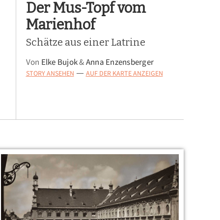
Der Mus-Topf vom
Marienhof
Schätze aus einer Latrine
Von
Elke Bujok
&
Anna Enzensberger
STORY ANSEHEN
AUF DER KARTE ANZEIGEN
—