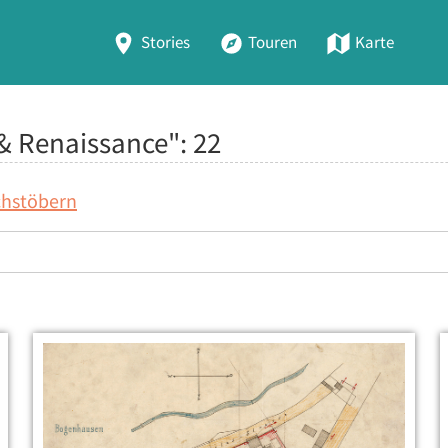
Stories
Touren
Karte
r & Renaissance":
22
chstöbern