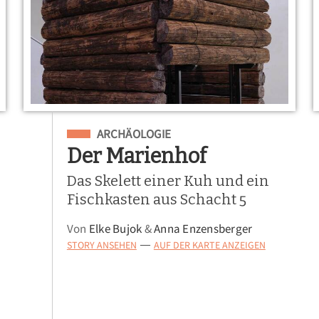
Eingeordnet unter
ARCHÄOLOGIE
Der Marienhof
Das Skelett einer Kuh und ein
Fischkasten aus Schacht 5
Von
Elke Bujok
&
Anna Enzensberger
STORY ANSEHEN
AUF DER KARTE ANZEIGEN
—