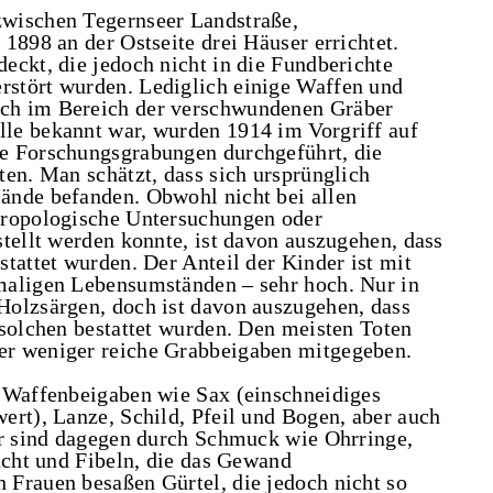
wischen Tegernseer Landstraße,
1898 an der Ostseite drei Häuser errichtet.
eckt, die jedoch nicht in die Fundberichte
stört wurden. Lediglich einige Waffen und
ch im Bereich der verschwundenen Gräber
le bekannt war, wurden 1914 im Vorgriff auf
e Forschungsgrabungen durchgeführt, die
ten. Man schätzt, dass sich ursprünglich
ände befanden. Obwohl nicht bei allen
hropologische Untersuchungen oder
tellt werden konnte, ist davon auszugehen, dass
tattet wurden. Der Anteil der Kinder ist mit
maligen Lebensumständen – sehr hoch. Nur in
Holzsärgen, doch ist davon auszugehen, dass
 solchen bestattet wurden. Den meisten Toten
er weniger reiche Grabbeigaben mitgegeben.
d Waffenbeigaben wie Sax (einschneidiges
ert), Lanze, Schild, Pfeil und Bogen, aber auch
er sind dagegen durch Schmuck wie Ohrringe,
acht und Fibeln, die das Gewand
Frauen besaßen Gürtel, die jedoch nicht so