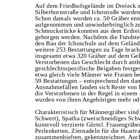
Auf dem Friedhofsgelände im Dreieck z
Silberhornstraße und Ichostraße wurden 
Schon damals wurden ca. 50 Gräber entd
aufgenommen und unwiederbringlich zer
Schmuckstücke konnten aus dem Erdrei
geborgen werden. Nachdem die Fundstel
den Bau der Ichoschule auf dem Geländ
weitere 253 Bestattungen zu Tage brach
insgesamt etwa 320 Gräber auf dem Gel
Verstorbenen das Geschlecht durch ant
geschlechtsspezifische Beigaben festges
etwa gleich viele Männer wie Frauen bes
59 Bestattungen – entsprechend den da
Ausnahmefällen fanden sich Reste von 
die Verstorbenen in der Regel in einem
wurden von ihren Angehörigen mehr od
Charakteristisch für Männergräber sin
Schwert), Spatha (zweischneidiges Schw
kunstvoll verzierte Gürtel. Frauengräb
Perlenketten, Ziernadeln für die Haartr
zusammenhielten, gekennzeichnet. Auch 