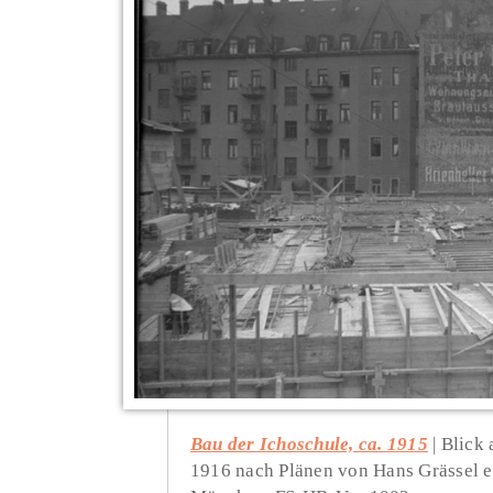
Bau der Ichoschule, ca. 1915
Blick 
1916 nach Plänen von Hans Grässel er