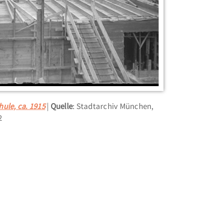
hule, ca. 1915
Quelle
: Stadtarchiv München,
2