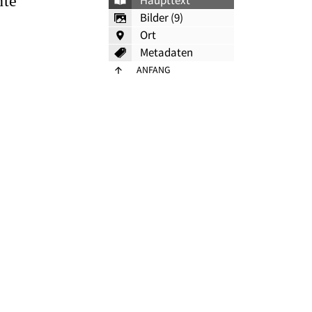
hte
Haupttext
Bilder (9)
Ort
Metadaten
ANFANG