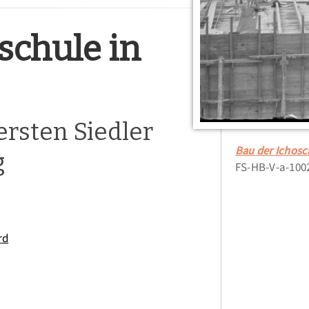
schule in
ersten Siedler
Bau der Ichosc
g
FS-HB-V-a-100
rd