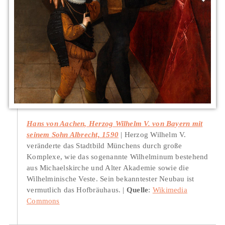
Hans von Aachen, Herzog Wilhelm V. von Bayern mit
seinem Sohn Albrecht, 1590
Herzog Wilhelm V.
veränderte das Stadtbild Münchens durch große
Komplexe, wie das sogenannte Wilhelminum bestehend
aus Michaelskirche und Alter Akademie sowie die
Wilhelminische Veste. Sein bekanntester Neubau ist
vermutlich das Hofbräuhaus.
Quelle
:
Wikimedia
Commons