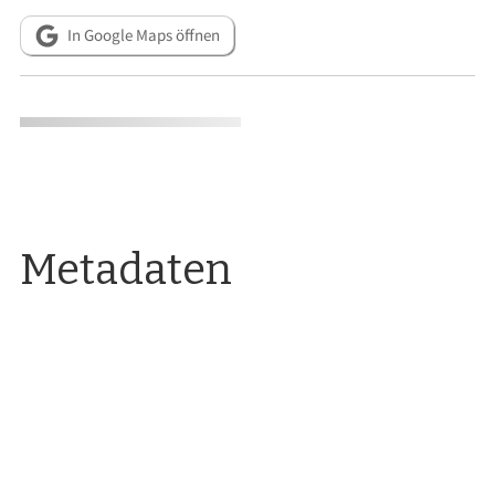
In Google Maps öffnen
Metadaten
RESSOURCEN
Ignaz Agricola: Historia Provinciæ Societatis Jesu Germaniæ
Superioris. Pars Quarta, Ab Anno M.DC.XI. ad Annum M.DC.XXX,
Augsburg 1746, S. 372.
Gabriele Dischinger und Richard Bauer (Hg.): Johann Paul
Stimmelmayr: München um 1800. Die Häuser und Gassen der