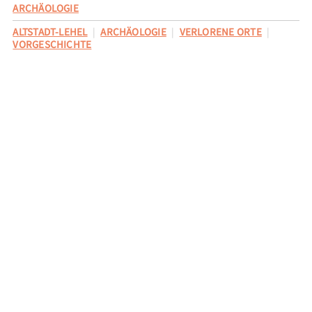
ARCHÄOLOGIE
ALTSTADT-LEHEL
ARCHÄOLOGIE
VERLORENE ORTE
VORGESCHICHTE
Erweiterte Story Suche ▸
Ganze Seite durchsuchen ▸