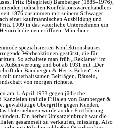
uses, Fritz (Siegfried) Bamberger (1885–1976),
ammenden jüdischen Konfektionswarenhändlers
t seit 1876 zusammen mit seinem Schwager
 Nach einer kaufmännischen Ausbildung und
Fritz 1909 in das väterliche Unternehmen ein
Heinrich die neu eröffnete Münchner
renmode spezialisierten Konfektionshauses
regende Werbeaktionen gestützt, die für
ritten. So schaltete man früh „Reklame“ im
r die Außenwerbung und bot ab 1931 mit „Der
tschrift der Bamberger & Hertz-Buben“ ein
 mit unterhaltsamen Beiträgen, Rätseln,
undschaft von morgen richtete.
ten am 1. April 1933 gegen jüdische
 Kanzleien traf die Filialen von Bamberger &
e, gewalttätige Übergriffe gegen Kunden,
 Das Unternehmen wurde an der Fortführung
hindert. Ein herber Umsatzeinbruch war die
ilialen gesammelt zu verkaufen, misslang. Also
 teilweise Filialen schließen (Saarbrücken