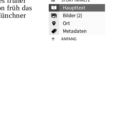
es früher
STORY INHALTE
n früh das
Haupttext
Münchner
Bilder (2)
Ort
Metadaten
ANFANG