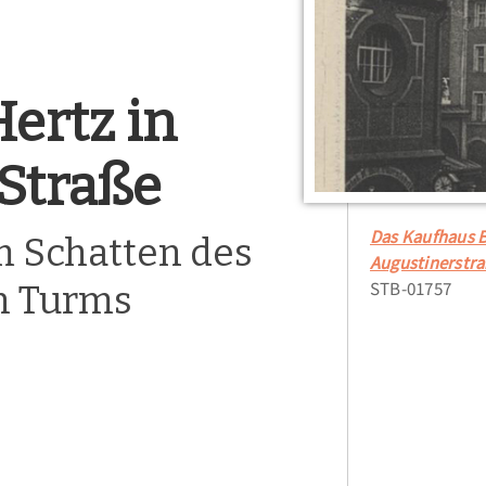
ertz in
 Straße
Das Kaufhaus B
m Schatten des
Augustinerstra
STB-01757
n Turms