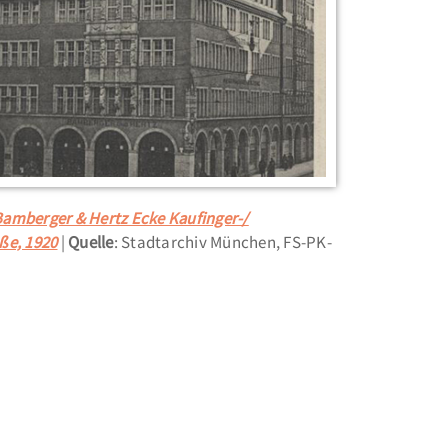
amberger & Hertz Ecke Kaufinger-/
ße, 1920
Quelle
: Stadtarchiv München, FS-PK-