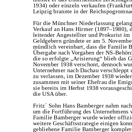
1934) oder einzeln verkaufen (Frankfur
Leipzig brannte in der Reichspogromnac
Für die Münchner Niederlassung gelang
Verkauf an Hans Hirmer (1897–1980), der
leitender Angestellter und Prokurist i
Geldgebern gründete er am 5. Novembe
mündlich vereinbart, dass die Familie Ba
Übergabe nach Vorgaben der NS-Behörd
die so erfolgte „Arisierung“ blieb das
November 1938 verschont, dennoch wurd
Unternehmer nach Dachau verschleppt un
zu verlassen, im Dezember 1938 wieder
zusammen mit seiner Ehefrau die Emigr
sie bereits im Herbst 1938 vorausgeschi
die USA über.
Fritz´ Sohn Hans Bamberger nahm nach
um die Fortführung des Unternehmens w
Familie Bamberger wurde wieder offizie
weitere Geschäftsstrategie einigen kon
gebliebene Familie Bamberger komplett 