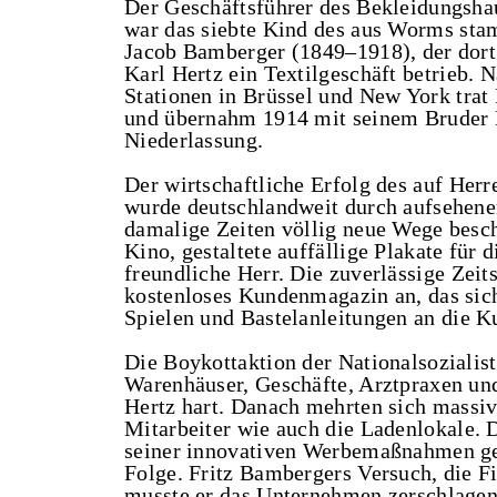
Der Geschäftsführer des Bekleidungsha
war das siebte Kind des aus Worms st
Jacob Bamberger (1849–1918), der dor
Karl Hertz ein Textilgeschäft betrieb.
Stationen in Brüssel und New York trat 
und übernahm 1914 mit seinem Bruder 
Niederlassung.
Der wirtschaftliche Erfolg des auf Her
wurde deutschlandweit durch aufsehener
damalige Zeiten völlig neue Wege besch
Kino, gestaltete auffällige Plakate fü
freundliche Herr. Die zuverlässige Zei
kostenloses Kundenmagazin an, das sich
Spielen und Bastelanleitungen an die K
Die Boykottaktion der Nationalsozialis
Warenhäuser, Geschäfte, Arztpraxen und
Hertz hart. Danach mehrten sich massiv
Mitarbeiter wie auch die Ladenlokale.
seiner innovativen Werbemaßnahmen ge
Folge. Fritz Bambergers Versuch, die F
musste er das Unternehmen zerschlagen,