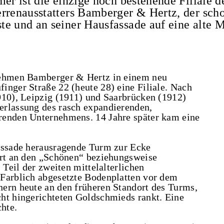
er ist die einzige noch bestehende Filiale d
rrenausstatters Bamberger & Hertz, der scho
te und an seiner Hausfassade auf eine alte 
nehmen Bamberger & Hertz in einem neu
inger Straße 22 (heute 28) eine Filiale. Nach
910), Leipzig (1911) und Saarbrücken (1912)
erlassung des rasch expandierenden,
renden Unternehmens. 14 Jahre später kam eine
Fassade herausragende Turm zur Ecke
ert an den „Schönen“ beziehungsweise
 Teil der zweiten mittelalterlichen
 Farblich abgesetzte Bodenplatten vor dem
ern heute an den früheren Standort des Turms,
ht hingerichteten Goldschmieds rankt. Eine
chte.