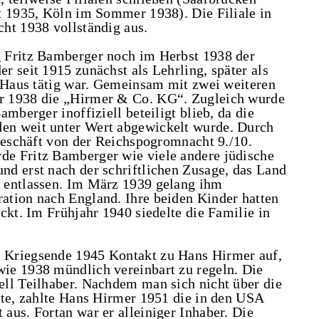
t 1935, Köln im Sommer 1938). Die Filiale in
ht 1938 vollständig aus.
 Fritz Bamberger noch im Herbst 1938 der
 seit 1915 zunächst als Lehrling, später als
m Haus tätig war. Gemeinsam mit zwei weiteren
r 1938 die „Hirmer & Co. KG“. Zugleich wurde
mberger inoffiziell beteiligt blieb, da die
en weit unter Wert abgewickelt wurde. Durch
 Geschäft von der Reichspogromnacht 9./10.
e Fritz Bamberger wie viele andere jüdische
d erst nach der schriftlichen Zusage, das Land
 entlassen. Im März 1939 gelang ihm
ation nach England. Ihre beiden Kinder hatten
ckt. Im Frühjahr 1940 siedelte die Familie in
 Kriegsende 1945 Kontakt zu Hans Hirmer auf,
ie 1938 mündlich vereinbart zu regeln. Die
ll Teilhaber. Nachdem man sich nicht über die
nte, zahlte Hans Hirmer 1951 die in den USA
aus. Fortan war er alleiniger Inhaber. Die