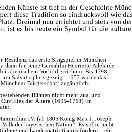
lenden Künste ist tief in der Geschichte Mün
ert diese Tradition so eindrucksvoll wie da
atz. Dreimal neu errichtet und stets von de
 ist es bis heute ein Symbol für die kulture
er Residenz das erste Singspiel in München
ria dann für seine Gemahlin Henriette Adelaide
 italienischem Vorbild errichten. Bis 1798
 am Salvatorplatz gezeigt. 1657 wurde das
e Münchner Bürgerschaft zugänglich.
e bestehenden Bühnen nicht mehr aus, und
 Cuvilliés der Ältere (1695‒1768) im
ter.
Maximilian IV. (ab 1806 König Max I. Joseph
Volk der bayerischen Nation“. Es sollte nicht
Bildung und Landespatriotismus fördern – ein