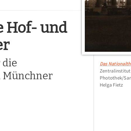
e Hof- und
er
 die
Das Nationalth
Zentralinstitu
d Münchner
Photothek/Sam
Helga Fietz