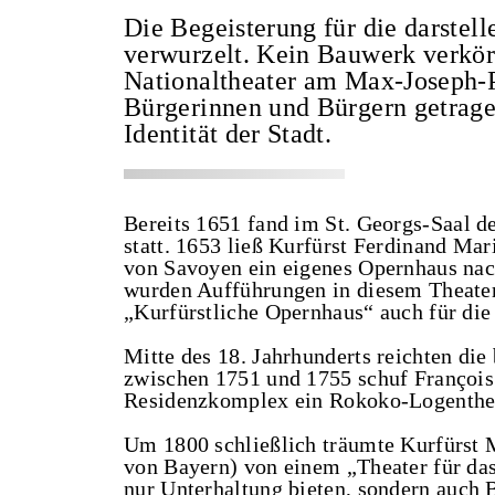
Die Begeisterung für die darstel
verwurzelt. Kein Bauwerk verkörp
Nationaltheater am Max-Joseph-Pl
Bürgerinnen und Bürgern getragen,
Identität der Stadt.
Bereits 1651 fand im St. Georgs-Saal d
statt. 1653 ließ Kurfürst Ferdinand Ma
von Savoyen ein eigenes Opernhaus nach
wurden Aufführungen in diesem Theater
„Kurfürstliche Opernhaus“ auch für di
Mitte des 18. Jahrhunderts reichten di
zwischen 1751 und 1755 schuf François
Residenzkomplex ein Rokoko-Logenthea
Um 1800 schließlich träumte Kurfürst 
von Bayern) von einem „Theater für das 
nur Unterhaltung bieten, sondern auch 