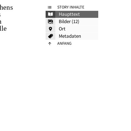
chens
STORY INHALTE
s
Haupttext
n
Bilder (12)
lle
Ort
Metadaten
ANFANG