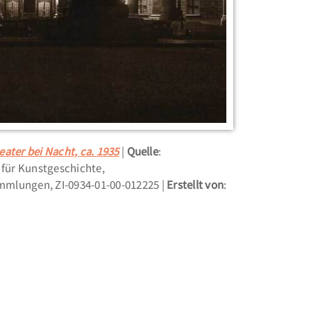
eater bei Nacht, ca. 1935
Quelle
:
t für Kunstgeschichte,
mlungen, ZI-0934-01-00-012225
Erstellt von
: