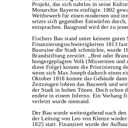
Projekt, das sich nahtlos in seine Kultu
Monarchie Bayerns einfügte. 1802 gewa
Wettbewerb für einen modernen und inn
setzte sich gegenüber Entwürfen durch,
entsprachen. Baugrund wird der zu jene
Fischers Bau stand unter keinem guten
Finanzierungsschwierigkeiten 1813 fast
Bauruine die Stadt schmückte, wurde 18
Brandstiftung zerstört. „Brot oder Brand
hungergeplagten Volk (Missernten und 
diese Folge) konnte die Priorisierung d
wenn sich Max Joseph dadurch einen ein
Oktober 1818 konnte das Gebäude dann 
Zeitzeugen lobten das Bauwerk und sei
der Stadt in hohen Tönen. Doch schon d
endete in einem Inferno. Ein Vorhang fi
verletzt wurde niemand.
Der Bau wurde weitestgehend nach den 
der Leitung von Leo von Klenze wieder 
1825 statt. Finanziert wurde der Aufba