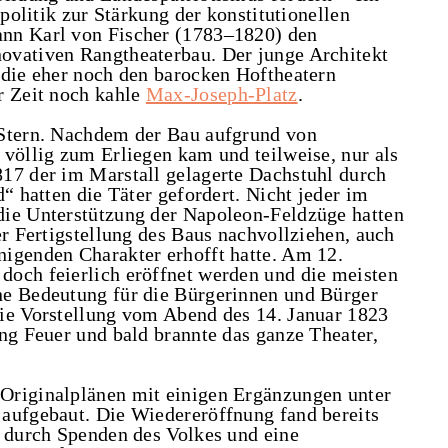
rpolitik zur Stärkung der konstitutionellen
nn Karl von Fischer (1783‒1820) den
ovativen Rangtheaterbau. Der junge Architekt
 die eher noch den barocken Hoftheatern
r Zeit noch kahle
Max-Joseph-Platz
.
 Stern. Nachdem der Bau aufgrund von
 völlig zum Erliegen kam und teilweise, nur als
17 der im Marstall gelagerte Dachstuhl durch
“ hatten die Täter gefordert. Nicht jeder im
die Unterstützung der Napoleon-Feldzüge hatten
er Fertigstellung des Baus nachvollziehen, auch
igenden Charakter erhofft hatte. Am 12.
doch feierlich eröffnet werden und die meisten
ne Bedeutung für die Bürgerinnen und Bürger
ie Vorstellung vom Abend des 14. Januar 1823
ng Feuer und bald brannte das ganze Theater,
Originalplänen mit einigen Ergänzungen unter
aufgebaut. Die Wiedereröffnung fand bereits
u durch Spenden des Volkes und eine