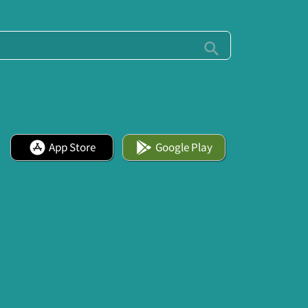
App Store
Google Play