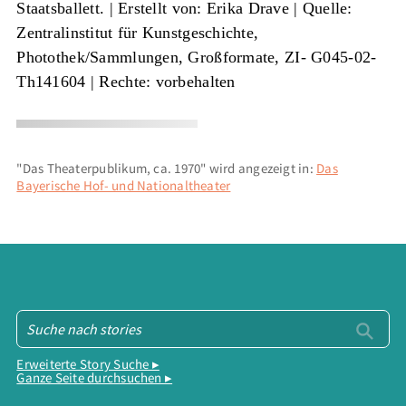
Staatsballett. |
Erstellt von: Erika Drave
|
Quelle:
Zentralinstitut für Kunstgeschichte,
Photothek/Sammlungen, Großformate, ZI- G045-02-
Th141604
| Rechte: vorbehalten
"Das Theaterpublikum, ca. 1970" wird angezeigt in:
Das
Bayerische Hof- und Nationaltheater
Erweiterte Story Suche ▸
Ganze Seite durchsuchen ▸