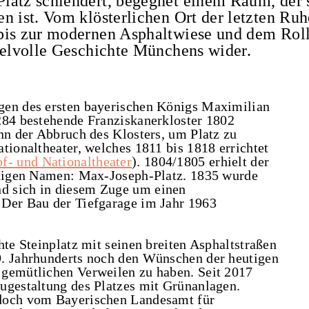
latz schlendert, begegnet einem Raum, der s
n ist. Vom klösterlichen Ort der letzten Ruh
bis zur modernen Asphaltwiese und dem Roll
selvolle Geschichte Münchens wider.
gen des ersten bayerischen Königs Maximilian
284 bestehende Franziskanerkloster 1802
nn der Abbruch des Klosters, um Platz zu
tionaltheater, welches 1811 bis 1818 errichtet
f- und Nationaltheater
). 1804/1805 erhielt der
eutigen Namen: Max-Joseph-Platz. 1835 wurde
d sich in diesem Zuge um einen
 Der Bau der Tiefgarage im Jahr 1963
hte Steinplatz mit seinen breiten Asphaltstraßen
9. Jahrhunderts noch den Wünschen der heutigen
 gemütlichen Verweilen zu haben. Seit 2017
ugestaltung des Platzes mit Grünanlagen.
edoch vom Bayerischen Landesamt für