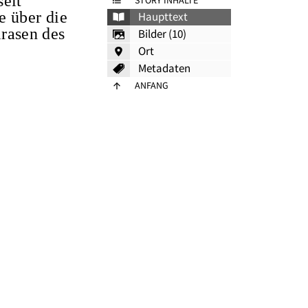
eit
STORY INHALTE
e über die
Haupttext
rasen des
Bilder (10)
Ort
Metadaten
ANFANG