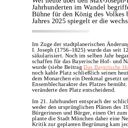
Wer heute über den Max-Joseph-P
Jahrhunderten im Wandel begriffe
Bühne für den König des Volkes 
Jahres 2025 spiegelt er die wech
Im Zuge der stadtplanerischen Änderun
I. Joseph (1756–1825) wurde das seit 1
säkularisiert. Noch im selben Jahr bega
schaffen für das Bayerische Hof- und Na
wurde (siehe Beitrag
Das Bayerische Ho
noch kahle Platz schließlich seinen h
dem Monarchen ein Denkmal gesetzt un
Ensemblecharakter des Platzes bemüht.
veränderte den Platz entscheidend.
Im 21. Jahrhundert entsprach der schlic
weder den ursprünglichen Plänen des 1
Bürgerinnen und Bürger, einen Ort zum
plante die Stadt München daher eine Ne
Kritik zur geplanten Begrünung kam j