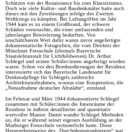
Schätzen von der Renaissance bis zum Klassizismus.
Doch wie viele Kultur- und Baudenkmäler hatte auch
dieses mit den Zerstörungen infolge des Zweiten
Weltkriegs zu kämpfen. Bei Luftangriffen im Jahr
1944 kam es zu einem Großbrand, der schwere
Schäden verursachte, die einer umfassenden und
jahrelangen Renovierung bedurften. Von
unschätzbarem Wert dafür waren zuvor angefertigte
dokumentarische Fotografien, die vom Direktor der
Münchner Fotoschule (ehemals Bayerische
Staatslehranstalt für Lichtbildwesen) Dr. Arthur
Schlegel und seinen Schüler:innen angefertigt worden
waren. Schon vor den Bombardierungen der Residenz
interessierte sich das Bayerische Landesamt für
Denkmalpflege für Schlegels zahlreiche
Architekturaufnahmen, woraus eine Kooperation, die
„Notaufnahme deutscher Altstädte“, entstand.
Im Februar und März 1944 dokumentierte Schlegel
zusammen mit Schüler:innen die Innenräume der
Residenz in äußerst detaillierter und quantitativ
wertvoller Manier. Damit wandte Schlegel Methoden
an, die er während seiner eigenen Ausbildung an der
Marburger Fotoschule verinnerlicht hatte. Diese
Herangehensweise des „Durchphotographierens“ war