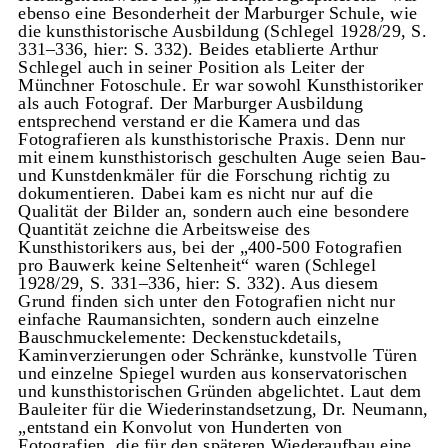
ebenso eine Besonderheit der Marburger Schule, wie
die kunsthistorische Ausbildung (Schlegel 1928/29, S.
331–336, hier: S. 332). Beides etablierte Arthur
Schlegel auch in seiner Position als Leiter der
Münchner Fotoschule. Er war sowohl Kunsthistoriker
als auch Fotograf. Der Marburger Ausbildung
entsprechend verstand er die Kamera und das
Fotografieren als kunsthistorische Praxis. Denn nur
mit einem kunsthistorisch geschulten Auge seien Bau-
und Kunstdenkmäler für die Forschung richtig zu
dokumentieren. Dabei kam es nicht nur auf die
Qualität der Bilder an, sondern auch eine besondere
Quantität zeichne die Arbeitsweise des
Kunsthistorikers aus, bei der „400-500 Fotografien
pro Bauwerk keine Seltenheit“ waren (Schlegel
1928/29, S. 331–336, hier: S. 332). Aus diesem
Grund finden sich unter den Fotografien nicht nur
einfache Raumansichten, sondern auch einzelne
Bauschmuckelemente: Deckenstuckdetails,
Kaminverzierungen oder Schränke, kunstvolle Türen
und einzelne Spiegel wurden aus konservatorischen
und kunsthistorischen Gründen abgelichtet. Laut dem
Bauleiter für die Wiederinstandsetzung, Dr. Neumann,
„entstand ein Konvolut von Hunderten von
Fotografien, die für den späteren Wiederaufbau eine