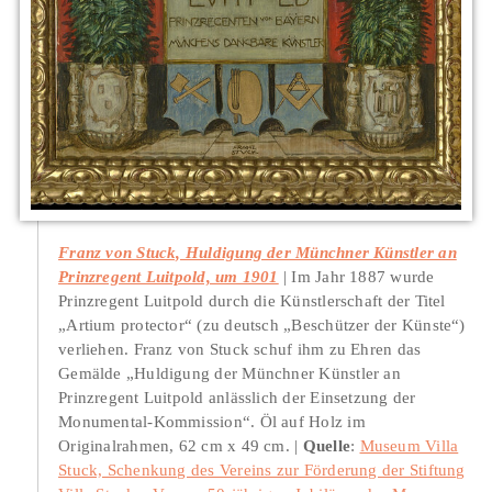
Franz von Stuck, Huldigung der Münchner Künstler an
Prinzregent Luitpold, um 1901
Im Jahr 1887 wurde
Prinzregent Luitpold durch die Künstlerschaft der Titel
„Artium protector“ (zu deutsch „Beschützer der Künste“)
verliehen. Franz von Stuck schuf ihm zu Ehren das
Gemälde „Huldigung der Münchner Künstler an
Prinzregent Luitpold anlässlich der Einsetzung der
Monumental-Kommission“. Öl auf Holz im
Originalrahmen, 62 cm x 49 cm.
Quelle
:
Museum Villa
Stuck, Schenkung des Vereins zur Förderung der Stiftung