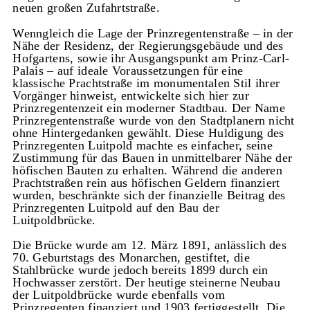
neuen großen Zufahrtstraße.
Wenngleich die Lage der Prinzregentenstraße – in der
Nähe der Residenz, der Regierungsgebäude und des
Hofgartens, sowie ihr Ausgangspunkt am Prinz-Carl-
Palais – auf ideale Voraussetzungen für eine
klassische Prachtstraße im monumentalen Stil ihrer
Vorgänger hinweist, entwickelte sich hier zur
Prinzregentenzeit ein moderner Stadtbau. Der Name
Prinzregentenstraße wurde von den Stadtplanern nicht
ohne Hintergedanken gewählt. Diese Huldigung des
Prinzregenten Luitpold machte es einfacher, seine
Zustimmung für das Bauen in unmittelbarer Nähe der
höfischen Bauten zu erhalten. Während die anderen
Prachtstraßen rein aus höfischen Geldern finanziert
wurden, beschränkte sich der finanzielle Beitrag des
Prinzregenten Luitpold auf den Bau der
Luitpoldbrücke.
Die Brücke wurde am 12. März 1891, anlässlich des
70. Geburtstags des Monarchen, gestiftet, die
Stahlbrücke wurde jedoch bereits 1899 durch ein
Hochwasser zerstört. Der heutige steinerne Neubau
der Luitpoldbrücke wurde ebenfalls vom
Prinzregenten finanziert und 1903 fertiggestellt. Die