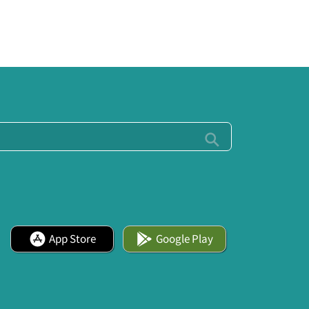
App Store
Google Play