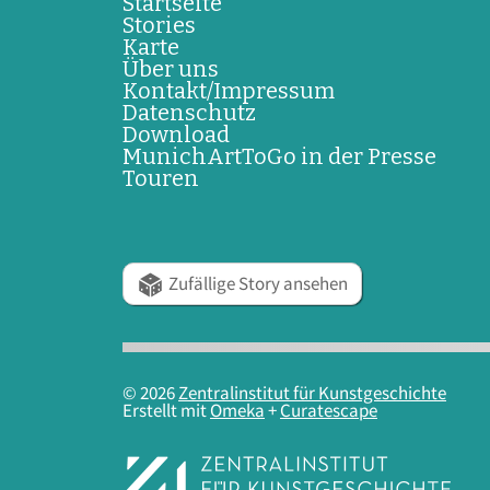
Startseite
Stories
Karte
Über uns
Kontakt/Impressum
Datenschutz
Download
MunichArtToGo in der Presse
Touren
Zufällige Story ansehen
© 2026
Zentralinstitut für Kunstgeschichte
Erstellt mit
Omeka
+
Curatescape