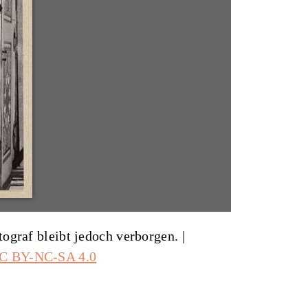
ograf bleibt jedoch verborgen. |
C BY-NC-SA 4.0