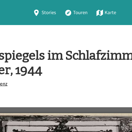
Stories
Touren
Karte
spiegels im Schlafzimm
r, 1944
denz