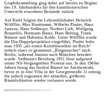
Graphiksammlung ging dabei auf bereits zu Beginn
des 19. Jahrhunderts für den kunsthistorischen
Unterricht erworbene Bestände zurück.
Auf Riehl folgten die Lehrstuhlinhaber Heinrich
Wölfflin, Max Hauttmann, Wilhelm Pinder, Hans
Jantzen, Hans Sedlmayr, Norbert Lieb, Wolfgang
Braunfels, Hermann Bauer, Hans Belting, Frank
Büttner und Hubertus Kohle. Unter Wölfflin wurde
die Dia-Doppelprojektion eingeführt, Pinder holte
man 1935 „als ersten Kunsthistoriker im Reich“
mittels eines so genannten „Ringtausches“ nach
Berlin, während Jantzen nach München beordert
wurde. Sedlmayrs Berufung 1951 löste aufgrund
seiner NS-Vergangenheit Proteste aus. In den 1960er
Jahren bezog das Institut Räume im Amalientrakt,
bevor es in eine Villa in der Georgenstraße 11 umzog,
die jedoch zugunsten der aktuellen, größeren
Räumlichkeiten wieder verlassen wurde.