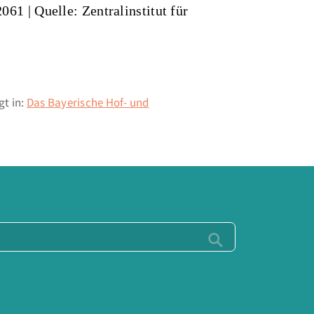
2061
|
Quelle: Zentralinstitut für
gt in:
Das Bayerische Hof- und