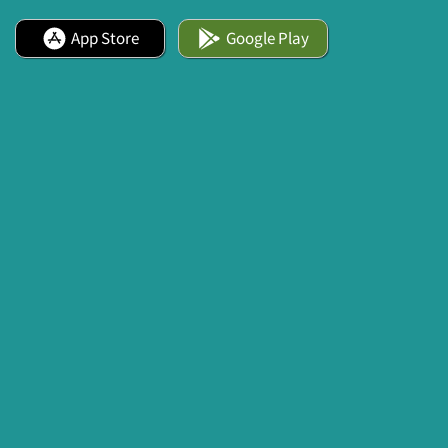
App Store
Google Play