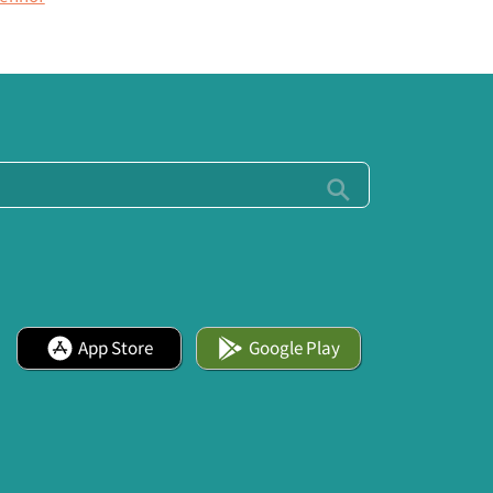
App Store
Google Play