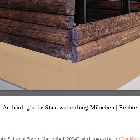
: Archäologische Staatssammlung München
| Rechte:
te Schacht 5 vom Marienhof, 2024" wird angezeigt in:
Der Mar