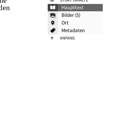
ine
STORY INHALTE
 den
Haupttext
Bilder (5)
Ort
Metadaten
ANFANG