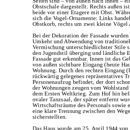
Seiten sind – von außen nach innen – ei
Obstschale dargestellt. Rechts außen ist
beide vor einer Etagere mit Obst. Währe
sich die Vogel-Ornamente: Links handel
Obstkorb, rechts um zwei kleine Vögel 
Bei der Dekoration der Fassade wurden 
Umkehr und Abwendung von traditionel
Vermischung unterschiedlichster Stile 
den Jugendstil überging und ländliche 
Fassade gut erkennbar. Innen ist das Ge
von außen sichtbare Eingang (heute Ha
Wohnung. Durch den rechten Eingang (
rückwärtig gelegenes repräsentatives T
Personenaufzug befindet, der dort sch
der Wohnungen zeugen vom Wohlstand un
dem Ersten Weltkrieg. Zum Hof hin bef
ovaler Tanzsaal, der später entfernt w
Wirtschaftsräume des Personals sowie e
eine klare Trennung zwischen den Wege
sicherstellten.
Das Haus wurde am 25. April 1944 von e