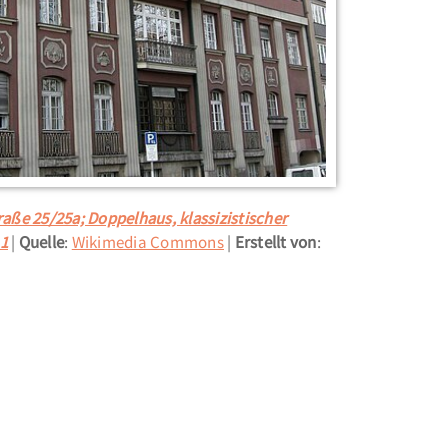
ße 25/25a; Doppelhaus, klassizistischer
11
Quelle
:
Wikimedia Commons
Erstellt von
: