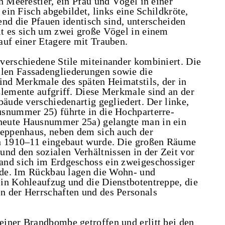
n Meerestier, ein Pfau und Vögel in einer
 ein Fisch abgebildet, links eine Schildkröte,
nd die Pfauen identisch sind, unterscheiden
t es sich um zwei große Vögel in einem
auf einer Etagere mit Trauben.
verschiedene Stile miteinander kombiniert. Die
len Fassadengliederungen sowie die
sind Merkmale des späten Heimatstils, der in
Elemente aufgriff. Diese Merkmale sind an der
bäude verschiedenartig gegliedert. Der linke,
usnummer 25) führte in die Hochparterre-
heute Hausnummer 25a) gelangte man in ein
reppenhaus, neben dem sich auch der
on 1910–11 eingebaut wurde. Die großen Räume
d den sozialen Verhältnissen in der Zeit vor
and sich im Erdgeschoss ein zweigeschossiger
urde. Im Rückbau lagen die Wohn- und
in Kohleaufzug und die Dienstbotentreppe, die
n der Herrschaften und des Personals
iner Brandbombe getroffen und erlitt bei den