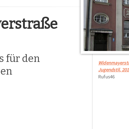
erstraße
 für den
Widenmayerstra
ten
Jugendstil, 20
Rufus46