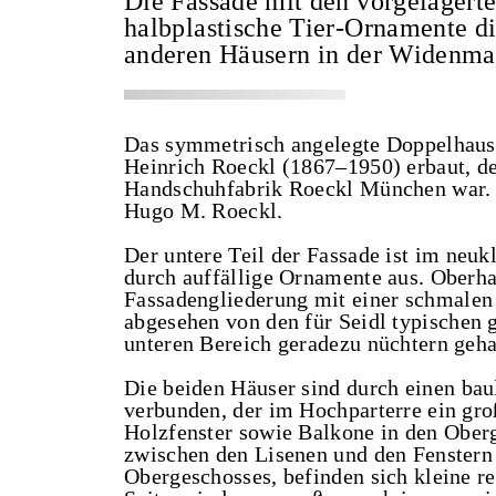
Die Fassade mit den vorgelagerte
halbplastische Tier-Ornamente di
anderen Häusern in der Widenmay
Das symmetrisch angelegte Doppelhaus
Heinrich Roeckl (1867–1950) erbaut, der
Handschuhfabrik Roeckl München war. 
Hugo M. Roeckl.
Der untere Teil der Fassade ist im neukl
durch auffällige Ornamente aus. Oberha
Fassadengliederung mit einer schmalen 
abgesehen von den für Seidl typischen
unteren Bereich geradezu nüchtern geha
Die beiden Häuser sind durch einen bau
verbunden, der im Hochparterre ein groß
Holzfenster sowie Balkone in den Oberg
zwischen den Lisenen und den Fenstern 
Obergeschosses, befinden sich kleine r