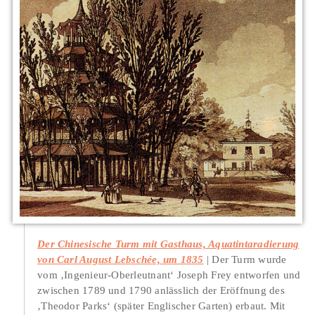
Der Chinesische Turm mit Gasthaus, Aquatintaradierung
von Carl August Lebschée, um 1835
Der Turm wurde
vom ‚Ingenieur-Oberleutnant‘ Joseph Frey entworfen und
zwischen 1789 und 1790 anlässlich der Eröffnung des
‚Theodor Parks‘ (später Englischer Garten) erbaut. Mit