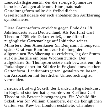
Landschaftsgartenstil, der die strenge Symmetrie
barocker Anlagen ablehnte. Eine ‚naturnahe‘
Gestaltungsform sollte die freiheitlichen
Gesellschaftsideale der sich anbahnenden Aufklärung
symbolisieren.
Diese Gartenreform erreichte gegen Ende des 18.
Jahrhunderts auch Deutschland. Als Kurfürst Carl
Theodor 1789 ein Dekret erließ, eine öffentlich
zugängliche Gartenanlage auf Initiative seines
Ministers, dem Amerikaner Sir Benjamin Thompson,
später Graf von Rumford, zur Erholung der
allgemeinen Bevölkerung zu errichten, lag der Sturm
auf die Bastille ein paar Wochen zurück. Der
aufgeklärte Sir Thompson setzte sich bewusst ein, die
Parkanlage daher im Stil der in England entwickelten
Gartenform ‚Landschaftsgarten’ gestalten zu lassen,
um Assoziation mit fürstlicher Unterdrückung zu
vermeiden.
Friedrich Ludwig Sckell, der Landschaftsgartenkunst
in England studiert hatte, wurde von Kurfürst Carl
Theodor als Berater hinzugezogen. Ein Vorbild für
Sckell war Sir William Chambers, der die königlichen
Gärten von Kew bei London gestaltete. Chambers