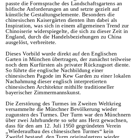
passte die Formsprache des Landschaftsgartens an
höfische Anforderungen an und setzte gezielt auf
künstliche Gestaltungselemente. Besonders die
chinesischen Kaisergärten dienten ihm dabei als
Inspiration, was sich in einem allgemeinen Trend zur
Chinoiserie widerspiegelte, die sich zu dieser Zeit in
England, durch die Handelsbeziehungen zu China
ausgelöst, verbreitete.
Dieses Vorbild wurde direkt auf den Englischen
Garten in München übertragen, der zunächst teilweise
noch dem Kurfürsten als privater Rückzugsort diente.
So führte die englische Nachbildung einer
chinesischen Pagode im Kew Garden zu einer lokalen
Nachahmung dieser englisch interpretierten
chinesischen Architektur mithilfe traditioneller
bayerischer Zimmermannskunst.
Die Zerstörung des Turmes im Zweiten Weltkrieg
versammelte die Münchner Bevölkerung wieder
zugunsten des Turmes. Der Turm war den Münchnern
über zwei Jahrhunderte so sehr ans Herz gewachsen,
dass für den am 12. Juli 1950 gegründeten Verein
„Wiederaufbau des chinesischen Turmes“ kein
Zweifel bestand, den Turm originalgetreu wieder