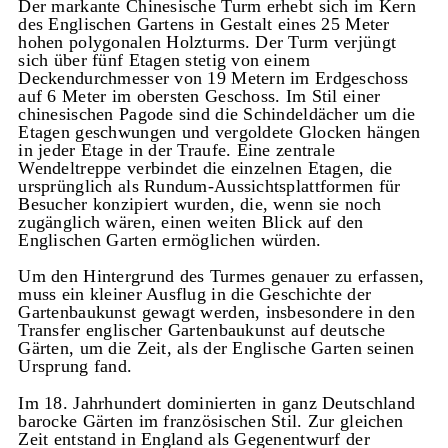
Der markante Chinesische Turm erhebt sich im Kern
des Englischen Gartens in Gestalt eines 25 Meter
hohen polygonalen Holzturms. Der Turm verjüngt
sich über fünf Etagen stetig von einem
Deckendurchmesser von 19 Metern im Erdgeschoss
auf 6 Meter im obersten Geschoss. Im Stil einer
chinesischen Pagode sind die Schindeldächer um die
Etagen geschwungen und vergoldete Glocken hängen
in jeder Etage in der Traufe. Eine zentrale
Wendeltreppe verbindet die einzelnen Etagen, die
ursprünglich als Rundum-Aussichtsplattformen für
Besucher konzipiert wurden, die, wenn sie noch
zugänglich wären, einen weiten Blick auf den
Englischen Garten ermöglichen würden.
Um den Hintergrund des Turmes genauer zu erfassen,
muss ein kleiner Ausflug in die Geschichte der
Gartenbaukunst gewagt werden, insbesondere in den
Transfer englischer Gartenbaukunst auf deutsche
Gärten, um die Zeit, als der Englische Garten seinen
Ursprung fand.
Im 18. Jahrhundert dominierten in ganz Deutschland
barocke Gärten im französischen Stil. Zur gleichen
Zeit entstand in England als Gegenentwurf der