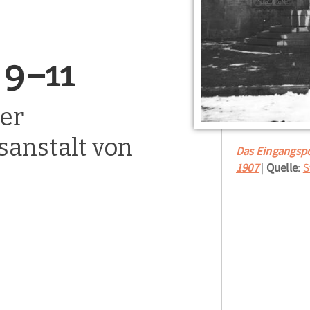
 9–11
der
anstalt von
Das Eingangspo
1907
Quelle
:
S