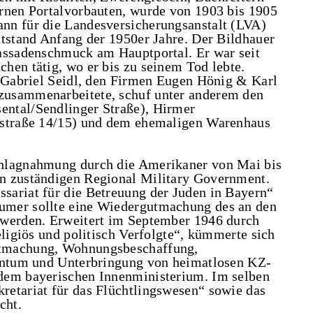
rnen Portalvorbauten, wurde von 1903 bis 1905
nn für die Landesversicherungsanstalt (LVA)
ntstand Anfang der 1950er Jahre. Der Bildhauer
Fassadenschmuck am Hauptportal. Er war seit
hen tätig, wo er bis zu seinem Tod lebte.
n Gabriel Seidl, den Firmen Eugen Hönig & Karl
zusammenarbeitete, schuf unter anderem den
ntal/Sendlinger Straße), Hirmer
rstraße 14/15) und dem ehemaligen Warenhaus
chlagnahmung durch die Amerikaner von Mai bis
n zuständigen Regional Military Government.
sariat für die Betreuung der Juden in Bayern“
umer sollte eine Wiedergutmachung des an den
 werden. Erweitert im September 1946 durch
eligiös und politisch Verfolgte“, kümmerte sich
utmachung, Wohnungsbeschaffung,
gentum und Unterbringung von heimatlosen KZ-
dem bayerischen Innenministerium. Im selben
retariat für das Flüchtlingswesen“ sowie das
cht.