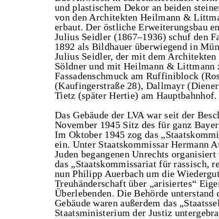
und plastischem Dekor an beiden steine
von den Architekten Heilmann & Littma
erbaut. Der östliche Erweiterungsbau e
Julius Seidler (1867–1936) schuf den 
1892 als Bildhauer überwiegend in Münc
Julius Seidler, der mit dem Architekte
Söldner und mit Heilmann & Littmann 
Fassadenschmuck am Ruffiniblock (Rose
(Kaufingerstraße 28), Dallmayr (Diene
Tietz (später Hertie) am Hauptbahnhof.
Das Gebäude der LVA war seit der Bes
November 1945 Sitz des für ganz Bayer
Im Oktober 1945 zog das „Staatskommis
ein. Unter Staatskommissar Hermann A
Juden begangenen Unrechts organisiert
das „Staatskommissariat für rassisch, r
nun Philipp Auerbach um die Wiederg
Treuhänderschaft über „arisiertes“ Ei
Überlebenden. Die Behörde unterstand 
Gebäude waren außerdem das „Staatssek
Staatsministerium der Justiz untergebra