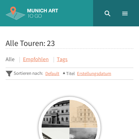
Alle Touren:
23
Alle
Empfohlen
Tags
Sortieren nach:
Default
Titel
Erstellungsdatum