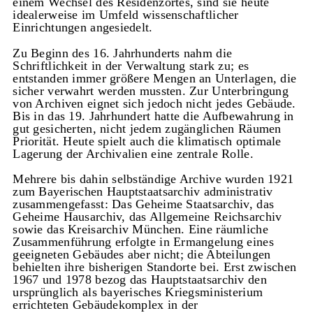
einem Wechsel des Residenzortes, sind sie heute
idealerweise im Umfeld wissenschaftlicher
Einrichtungen angesiedelt.
Zu Beginn des 16. Jahrhunderts nahm die
Schriftlichkeit in der Verwaltung stark zu; es
entstanden immer größere Mengen an Unterlagen, die
sicher verwahrt werden mussten. Zur Unterbringung
von Archiven eignet sich jedoch nicht jedes Gebäude.
Bis in das 19. Jahrhundert hatte die Aufbewahrung in
gut gesicherten, nicht jedem zugänglichen Räumen
Priorität. Heute spielt auch die klimatisch optimale
Lagerung der Archivalien eine zentrale Rolle.
Mehrere bis dahin selbständige Archive wurden 1921
zum Bayerischen Hauptstaatsarchiv administrativ
zusammengefasst: Das Geheime Staatsarchiv, das
Geheime Hausarchiv, das Allgemeine Reichsarchiv
sowie das Kreisarchiv München. Eine räumliche
Zusammenführung erfolgte in Ermangelung eines
geeigneten Gebäudes aber nicht; die Abteilungen
behielten ihre bisherigen Standorte bei. Erst zwischen
1967 und 1978 bezog das Hauptstaatsarchiv den
ursprünglich als bayerisches Kriegsministerium
errichteten Gebäudekomplex in der