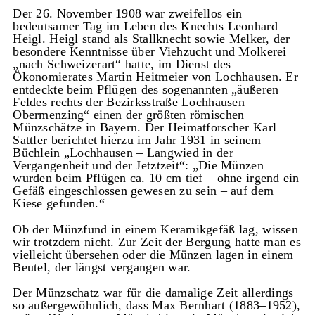
Der 26. November 1908 war zweifellos ein
bedeutsamer Tag im Leben des Knechts Leonhard
Heigl. Heigl stand als Stallknecht sowie Melker, der
besondere Kenntnisse über Viehzucht und Molkerei
„nach Schweizerart“ hatte, im Dienst des
Ökonomierates Martin Heitmeier von Lochhausen. Er
entdeckte beim Pflügen des sogenannten „äußeren
Feldes rechts der Bezirksstraße Lochhausen –
Obermenzing“ einen der größten römischen
Münzschätze in Bayern. Der Heimatforscher Karl
Sattler berichtet hierzu im Jahr 1931 in seinem
Büchlein „Lochhausen – Langwied in der
Vergangenheit und der Jetztzeit“: „Die Münzen
wurden beim Pflügen ca. 10 cm tief – ohne irgend ein
Gefäß eingeschlossen gewesen zu sein – auf dem
Kiese gefunden.“
Ob der Münzfund in einem Keramikgefäß lag, wissen
wir trotzdem nicht. Zur Zeit der Bergung hatte man es
vielleicht übersehen oder die Münzen lagen in einem
Beutel, der längst vergangen war.
Der Münzschatz war für die damalige Zeit allerdings
so außergewöhnlich, dass Max Bernhart (1883–1952),