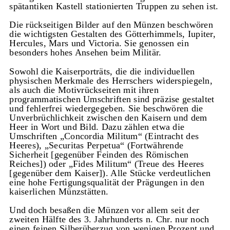
spätantiken Kastell stationierten Truppen zu sehen ist.
Die rückseitigen Bilder auf den Münzen beschwören
die wichtigsten Gestalten des Götterhimmels, Iupiter,
Hercules, Mars und Victoria. Sie genossen ein
besonders hohes Ansehen beim Militär.
Sowohl die Kaiserporträts, die die individuellen
physischen Merkmale des Herrschers widerspiegeln,
als auch die Motivrückseiten mit ihren
programmatischen Umschriften sind präzise gestaltet
und fehlerfrei wiedergegeben. Sie beschwören die
Unverbrüchlichkeit zwischen den Kaisern und dem
Heer in Wort und Bild. Dazu zählen etwa die
Umschriften „Concordia Militum“ (Eintracht des
Heeres), „Securitas Perpetua“ (Fortwährende
Sicherheit [gegenüber Feinden des Römischen
Reiches]) oder „Fides Militum“ (Treue des Heeres
[gegenüber dem Kaiser]). Alle Stücke verdeutlichen
eine hohe Fertigungsqualität der Prägungen in den
kaiserlichen Münzstätten.
Und doch besaßen die Münzen vor allem seit der
zweiten Hälfte des 3. Jahrhunderts n. Chr. nur noch
einen feinen Silberüberzug von wenigen Prozent und