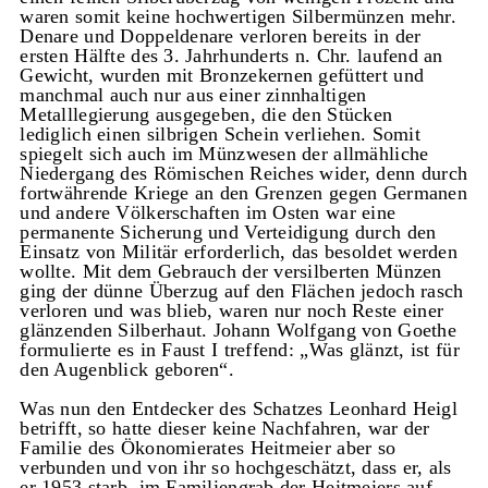
waren somit keine hochwertigen Silbermünzen mehr.
Denare und Doppeldenare verloren bereits in der
ersten Hälfte des 3. Jahrhunderts n. Chr. laufend an
Gewicht, wurden mit Bronzekernen gefüttert und
manchmal auch nur aus einer zinnhaltigen
Metalllegierung ausgegeben, die den Stücken
lediglich einen silbrigen Schein verliehen. Somit
spiegelt sich auch im Münzwesen der allmähliche
Niedergang des Römischen Reiches wider, denn durch
fortwährende Kriege an den Grenzen gegen Germanen
und andere Völkerschaften im Osten war eine
permanente Sicherung und Verteidigung durch den
Einsatz von Militär erforderlich, das besoldet werden
wollte. Mit dem Gebrauch der versilberten Münzen
ging der dünne Überzug auf den Flächen jedoch rasch
verloren und was blieb, waren nur noch Reste einer
glänzenden Silberhaut. Johann Wolfgang von Goethe
formulierte es in Faust I treffend: „Was glänzt, ist für
den Augenblick geboren“.
Was nun den Entdecker des Schatzes Leonhard Heigl
betrifft, so hatte dieser keine Nachfahren, war der
Familie des Ökonomierates Heitmeier aber so
verbunden und von ihr so hochgeschätzt, dass er, als
er 1953 starb, im Familiengrab der Heitmeiers auf