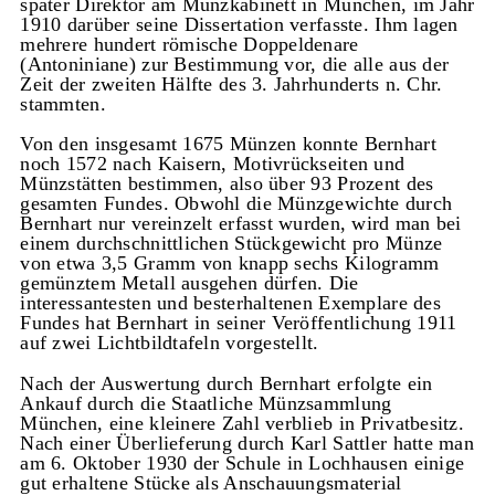
später Direktor am Münzkabinett in München, im Jahr
1910 darüber seine Dissertation verfasste. Ihm lagen
mehrere hundert römische Doppeldenare
(Antoniniane) zur Bestimmung vor, die alle aus der
Zeit der zweiten Hälfte des 3. Jahrhunderts n. Chr.
stammten.
Von den insgesamt 1675 Münzen konnte Bernhart
noch 1572 nach Kaisern, Motivrückseiten und
Münzstätten bestimmen, also über 93 Prozent des
gesamten Fundes. Obwohl die Münzgewichte durch
Bernhart nur vereinzelt erfasst wurden, wird man bei
einem durchschnittlichen Stückgewicht pro Münze
von etwa 3,5 Gramm von knapp sechs Kilogramm
gemünztem Metall ausgehen dürfen. Die
interessantesten und besterhaltenen Exemplare des
Fundes hat Bernhart in seiner Veröffentlichung 1911
auf zwei Lichtbildtafeln vorgestellt.
Nach der Auswertung durch Bernhart erfolgte ein
Ankauf durch die Staatliche Münzsammlung
München, eine kleinere Zahl verblieb in Privatbesitz.
Nach einer Überlieferung durch Karl Sattler hatte man
am 6. Oktober 1930 der Schule in Lochhausen einige
gut erhaltene Stücke als Anschauungsmaterial