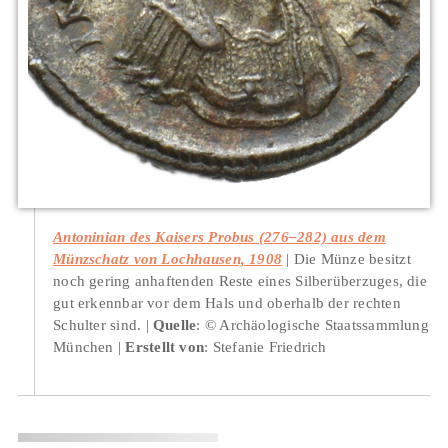
Antoninian des Kaisers Probus (276–282) aus dem
Münzschatz von Lochhausen, 1908
Die Münze besitzt
noch gering anhaftenden Reste eines Silberüberzuges, die
gut erkennbar vor dem Hals und oberhalb der rechten
Schulter sind.
Quelle
: © Archäologische Staatssammlung
München
Erstellt von
: Stefanie Friedrich