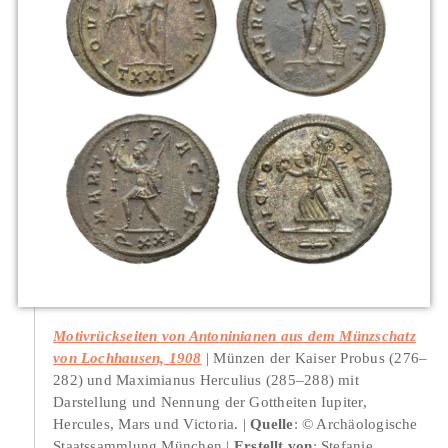
Motivrückseiten von Antoninianen aus dem Münzschatz
von Lochhausen, 1908
Münzen der Kaiser Probus (276–
282) und Maximianus Herculius (285–288) mit
Darstellung und Nennung der Gottheiten Iupiter,
Hercules, Mars und Victoria.
Quelle
: © Archäologische
Staatssammlung München
Erstellt von
: Stefanie