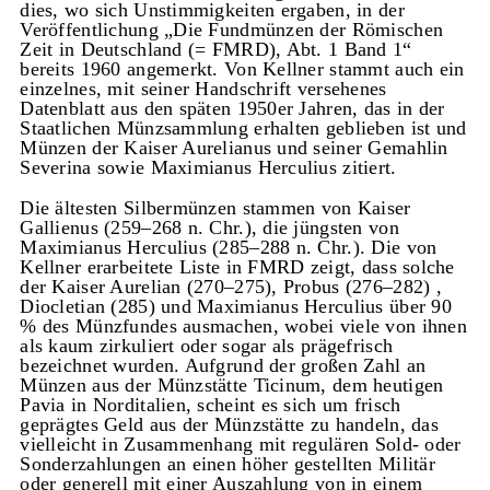
dies, wo sich Unstimmigkeiten ergaben, in der
Veröffentlichung „Die Fundmünzen der Römischen
Zeit in Deutschland (= FMRD), Abt. 1 Band 1“
bereits 1960 angemerkt. Von Kellner stammt auch ein
einzelnes, mit seiner Handschrift versehenes
Datenblatt aus den späten 1950er Jahren, das in der
Staatlichen Münzsammlung erhalten geblieben ist und
Münzen der Kaiser Aurelianus und seiner Gemahlin
Severina sowie Maximianus Herculius zitiert.
Die ältesten Silbermünzen stammen von Kaiser
Gallienus (259–268 n. Chr.), die jüngsten von
Maximianus Herculius (285–288 n. Chr.). Die von
Kellner erarbeitete Liste in FMRD zeigt, dass solche
der Kaiser Aurelian (270–275), Probus (276–282) ,
Diocletian (285) und Maximianus Herculius über 90
% des Münzfundes ausmachen, wobei viele von ihnen
als kaum zirkuliert oder sogar als prägefrisch
bezeichnet wurden. Aufgrund der großen Zahl an
Münzen aus der Münzstätte Ticinum, dem heutigen
Pavia in Norditalien, scheint es sich um frisch
geprägtes Geld aus der Münzstätte zu handeln, das
vielleicht in Zusammenhang mit regulären Sold- oder
Sonderzahlungen an einen höher gestellten Militär
oder generell mit einer Auszahlung von in einem