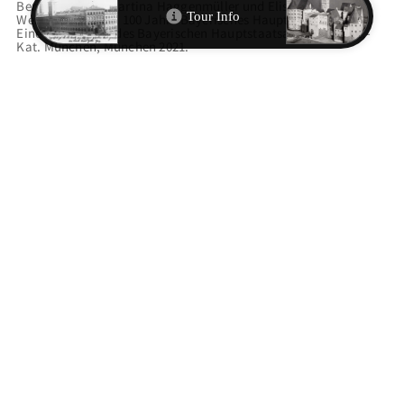
Bernhard Grau, Martina Haggenmüller und Elisabeth
Weinberger (Hg.): 100 Jahre Bayerisches Hauptstaatsarchiv.
Eine Ausstellung des Bayerischen Hauptstaatsarchivs, Ausst.-
Kat. München, München 2021.
ZITIEREMPFEHLUNG
Elisabeth Weinberger, “Das Wilhelminum: Die historischen
Standorte des Bayerischen Hauptstaatsarchivs,”
MunichArtToGo
, accessed 9. August 2026,
https://municharttogo.zikg.eu/items/show/134
.
VERWANDTE TOUREN
ARCHIVE IN MÜNCHEN – VON DER HERZOGLICHEN
SCHATZKAMMER ZUM GEDÄCHTNIS DES FREISTAATES
EINGEORDNET UNTER
ARCHIV