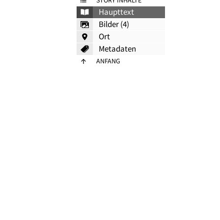
STORY INHALTE
Haupttext
Bilder (4)
Ort
Metadaten
ANFANG