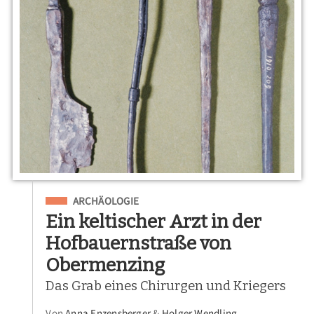
Eingeordnet unter
ARCHÄOLOGIE
Ein keltischer Arzt in der
Hofbauernstraße von
Obermenzing
Das Grab eines Chirurgen und Kriegers
Von
Anna Enzensberger
&
Holger Wendling