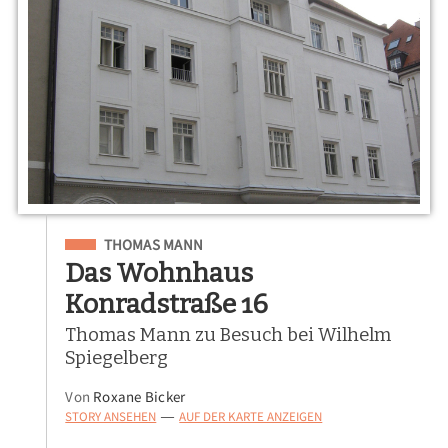
Eingeordnet unter
THOMAS MANN
Das Wohnhaus
Konradstraße 16
Thomas Mann zu Besuch bei Wilhelm
Spiegelberg
Von
Roxane Bicker
STORY ANSEHEN
AUF DER KARTE ANZEIGEN
—