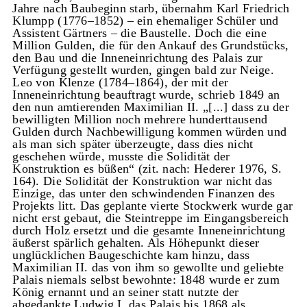
Jahre nach Baubeginn starb, übernahm Karl Friedrich
Klumpp (1776–1852) – ein ehemaliger Schüler und
Assistent Gärtners – die Baustelle. Doch die eine
Million Gulden, die für den Ankauf des Grundstücks,
den Bau und die Inneneinrichtung des Palais zur
Verfügung gestellt wurden, gingen bald zur Neige.
Leo von Klenze (1784–1864), der mit der
Inneneinrichtung beauftragt wurde, schrieb 1849 an
den nun amtierenden Maximilian II. „[...] dass zu der
bewilligten Million noch mehrere hunderttausend
Gulden durch Nachbewilligung kommen würden und
als man sich später überzeugte, dass dies nicht
geschehen würde, musste die Solidität der
Konstruktion es büßen“ (zit. nach: Hederer 1976, S.
164). Die Solidität der Konstruktion war nicht das
Einzige, das unter den schwindenden Finanzen des
Projekts litt. Das geplante vierte Stockwerk wurde gar
nicht erst gebaut, die Steintreppe im Eingangsbereich
durch Holz ersetzt und die gesamte Inneneinrichtung
äußerst spärlich gehalten. Als Höhepunkt dieser
unglücklichen Baugeschichte kam hinzu, dass
Maximilian II. das von ihm so gewollte und geliebte
Palais niemals selbst bewohnte: 1848 wurde er zum
König ernannt und an seiner statt nutzte der
abgedankte Ludwig I. das Palais bis 1868 als