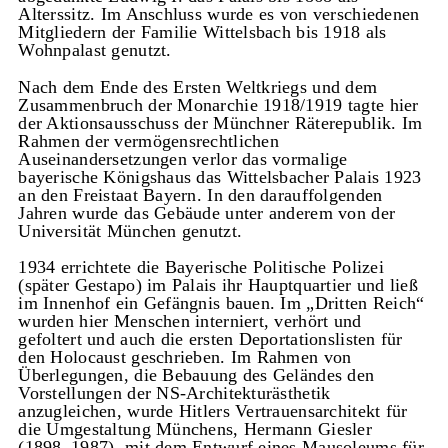
Alterssitz. Im Anschluss wurde es von verschiedenen
Mitgliedern der Familie Wittelsbach bis 1918 als
Wohnpalast genutzt.
Nach dem Ende des Ersten Weltkriegs und dem
Zusammenbruch der Monarchie 1918/1919 tagte hier
der Aktionsausschuss der Münchner Räterepublik. Im
Rahmen der vermögensrechtlichen
Auseinandersetzungen verlor das vormalige
bayerische Königshaus das Wittelsbacher Palais 1923
an den Freistaat Bayern. In den darauffolgenden
Jahren wurde das Gebäude unter anderem von der
Universität München genutzt.
1934 errichtete die Bayerische Politische Polizei
(später Gestapo) im Palais ihr Hauptquartier und ließ
im Innenhof ein Gefängnis bauen. Im „Dritten Reich“
wurden hier Menschen interniert, verhört und
gefoltert und auch die ersten Deportationslisten für
den Holocaust geschrieben. Im Rahmen von
Überlegungen, die Bebauung des Geländes den
Vorstellungen der NS-Architekturästhetik
anzugleichen, wurde Hitlers Vertrauensarchitekt für
die Umgestaltung Münchens, Hermann Giesler
(1898–1987), mit dem Entwurf eines Mausoleums für