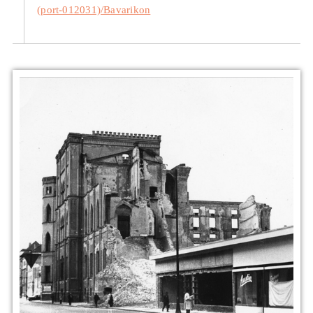
(port-012031)/Bavarikon