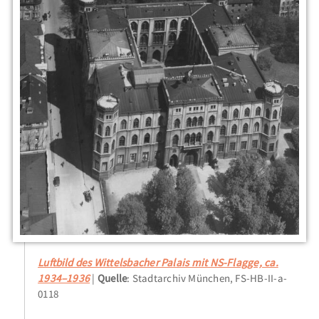
Luftbild des Wittelsbacher Palais mit NS-Flagge, ca.
1934–1936
Quelle
: Stadtarchiv München, FS-HB-II-a-
0118