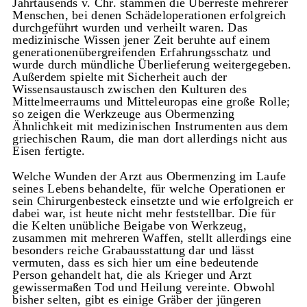
Jahrtausends v. Chr. stammen die Überreste mehrerer
Menschen, bei denen Schädeloperationen erfolgreich
durchgeführt wurden und verheilt waren. Das
medizinische Wissen jener Zeit beruhte auf einem
generationenübergreifenden Erfahrungsschatz und
wurde durch mündliche Überlieferung weitergegeben.
Außerdem spielte mit Sicherheit auch der
Wissensaustausch zwischen den Kulturen des
Mittelmeerraums und Mitteleuropas eine große Rolle;
so zeigen die Werkzeuge aus Obermenzing
Ähnlichkeit mit medizinischen Instrumenten aus dem
griechischen Raum, die man dort allerdings nicht aus
Eisen fertigte.
Welche Wunden der Arzt aus Obermenzing im Laufe
seines Lebens behandelte, für welche Operationen er
sein Chirurgenbesteck einsetzte und wie erfolgreich er
dabei war, ist heute nicht mehr feststellbar. Die für
die Kelten unübliche Beigabe von Werkzeug,
zusammen mit mehreren Waffen, stellt allerdings eine
besonders reiche Grabausstattung dar und lässt
vermuten, dass es sich hier um eine bedeutende
Person gehandelt hat, die als Krieger und Arzt
gewissermaßen Tod und Heilung vereinte. Obwohl
bisher selten, gibt es einige Gräber der jüngeren