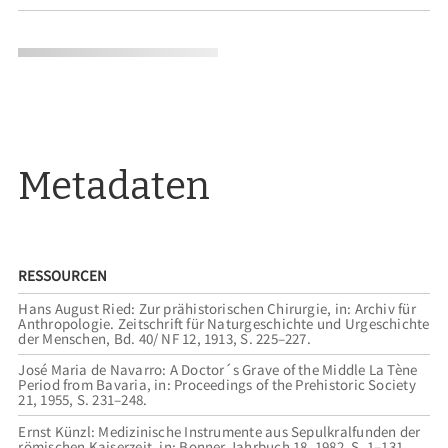
Metadaten
RESSOURCEN
Hans August Ried: Zur prähistorischen Chirurgie, in: Archiv für
Anthropologie. Zeitschrift für Naturgeschichte und Urgeschichte
der Menschen, Bd. 40/ NF 12, 1913, S. 225–227.
José Maria de Navarro: A Doctor´s Grave of the Middle La Tène
Period from Bavaria, in: Proceedings of the Prehistoric Society
21, 1955, S. 231–248.
Ernst Künzl: Medizinische Instrumente aus Sepulkralfunden der
römischen Kaiserzeit, in: Bonner Jahrbuch 18, 1982, S. 1–131.