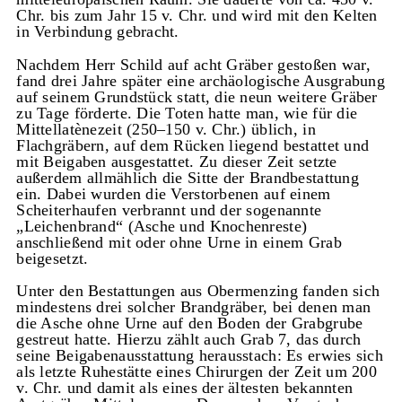
Chr. bis zum Jahr 15 v. Chr. und wird mit den Kelten
in Verbindung gebracht.
Nachdem Herr Schild auf acht Gräber gestoßen war,
fand drei Jahre später eine archäologische Ausgrabung
auf seinem Grundstück statt, die neun weitere Gräber
zu Tage förderte. Die Toten hatte man, wie für die
Mittellatènezeit (250–150 v. Chr.) üblich, in
Flachgräbern, auf dem Rücken liegend bestattet und
mit Beigaben ausgestattet. Zu dieser Zeit setzte
außerdem allmählich die Sitte der Brandbestattung
ein. Dabei wurden die Verstorbenen auf einem
Scheiterhaufen verbrannt und der sogenannte
„Leichenbrand“ (Asche und Knochenreste)
anschließend mit oder ohne Urne in einem Grab
beigesetzt.
Unter den Bestattungen aus Obermenzing fanden sich
mindestens drei solcher Brandgräber, bei denen man
die Asche ohne Urne auf den Boden der Grabgrube
gestreut hatte. Hierzu zählt auch Grab 7, das durch
seine Beigabenausstattung herausstach: Es erwies sich
als letzte Ruhestätte eines Chirurgen der Zeit um 200
v. Chr. und damit als eines der ältesten bekannten