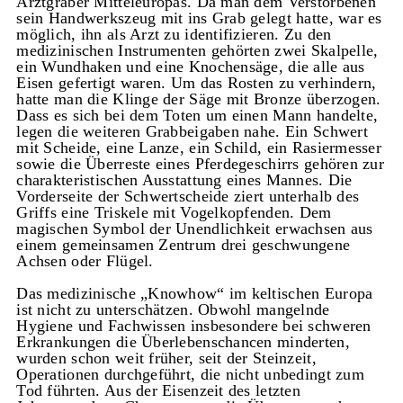
Arztgräber Mitteleuropas. Da man dem Verstorbenen
sein Handwerkszeug mit ins Grab gelegt hatte, war es
möglich, ihn als Arzt zu identifizieren. Zu den
medizinischen Instrumenten gehörten zwei Skalpelle,
ein Wundhaken und eine Knochensäge, die alle aus
Eisen gefertigt waren. Um das Rosten zu verhindern,
hatte man die Klinge der Säge mit Bronze überzogen.
Dass es sich bei dem Toten um einen Mann handelte,
legen die weiteren Grabbeigaben nahe. Ein Schwert
mit Scheide, eine Lanze, ein Schild, ein Rasiermesser
sowie die Überreste eines Pferdegeschirrs gehören zur
charakteristischen Ausstattung eines Mannes. Die
Vorderseite der Schwertscheide ziert unterhalb des
Griffs eine Triskele mit Vogelkopfenden. Dem
magischen Symbol der Unendlichkeit erwachsen aus
einem gemeinsamen Zentrum drei geschwungene
Achsen oder Flügel.
Das medizinische „Knowhow“ im keltischen Europa
ist nicht zu unterschätzen. Obwohl mangelnde
Hygiene und Fachwissen insbesondere bei schweren
Erkrankungen die Überlebenschancen minderten,
wurden schon weit früher, seit der Steinzeit,
Operationen durchgeführt, die nicht unbedingt zum
Tod führten. Aus der Eisenzeit des letzten